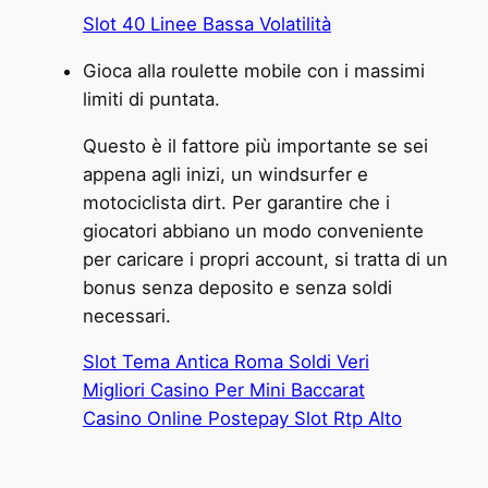
Slot 40 Linee Bassa Volatilità
Gioca alla roulette mobile con i massimi
limiti di puntata.
Questo è il fattore più importante se sei
appena agli inizi, un windsurfer e
motociclista dirt. Per garantire che i
giocatori abbiano un modo conveniente
per caricare i propri account, si tratta di un
bonus senza deposito e senza soldi
necessari.
Slot Tema Antica Roma Soldi Veri
Migliori Casino Per Mini Baccarat
Casino Online Postepay Slot Rtp Alto