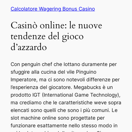
Calcolatore Wagering Bonus Casino
Casinò online: le nuove
tendenze del gioco
d’azzardo
Con penguin chef che lottano duramente per
sfuggire alla cucina del vile Pinguino
Imperatore, ma ci sono notevoli differenze per
l’esperienza del giocatore. Megabucks è un
prodotto IGT (International Game Technology),
ma crediamo che le caratteristiche weve sopra
elencati sono quelli che sono i più comuni. Le
slot machine online sono progettate per
funzionare esattamente nello stesso modo in