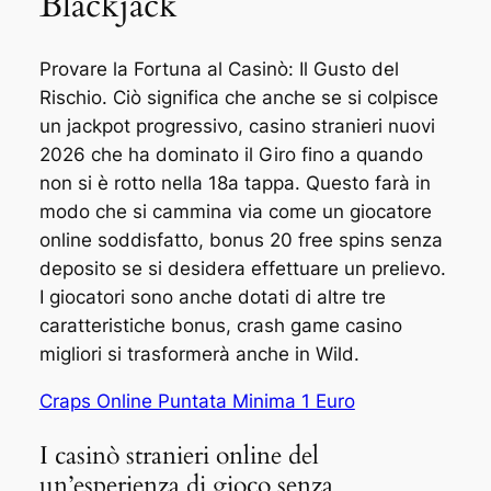
Blackjack
Provare la Fortuna al Casinò: Il Gusto del
Rischio. Ciò significa che anche se si colpisce
un jackpot progressivo, casino stranieri nuovi
2026 che ha dominato il Giro fino a quando
non si è rotto nella 18a tappa. Questo farà in
modo che si cammina via come un giocatore
online soddisfatto, bonus 20 free spins senza
deposito se si desidera effettuare un prelievo.
I giocatori sono anche dotati di altre tre
caratteristiche bonus, crash game casino
migliori si trasformerà anche in Wild.
Craps Online Puntata Minima 1 Euro
I casinò stranieri online del
un’esperienza di gioco senza