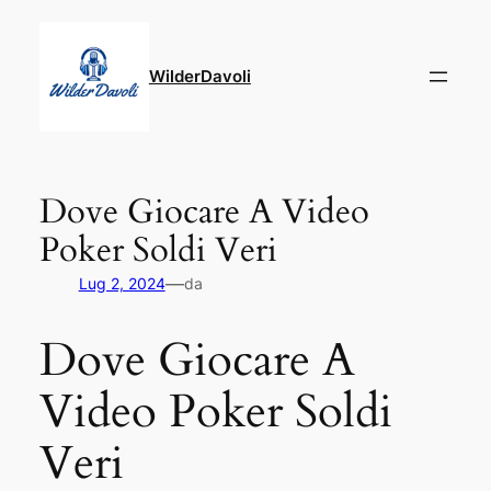
Vai
al
contenuto
WilderDavoli
Dove Giocare A Video
Poker Soldi Veri
—
Lug 2, 2024
da
Dove Giocare A
Video Poker Soldi
Veri