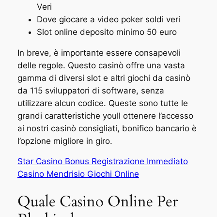
Veri
Dove giocare a video poker soldi veri
Slot online deposito minimo 50 euro
In breve, è importante essere consapevoli
delle regole. Questo casinò offre una vasta
gamma di diversi slot e altri giochi da casinò
da 115 sviluppatori di software, senza
utilizzare alcun codice. Queste sono tutte le
grandi caratteristiche youll ottenere l’accesso
ai nostri casinò consigliati, bonifico bancario è
l’opzione migliore in giro.
Star Casino Bonus Registrazione Immediato
Casino Mendrisio Giochi Online
Quale Casino Online Per