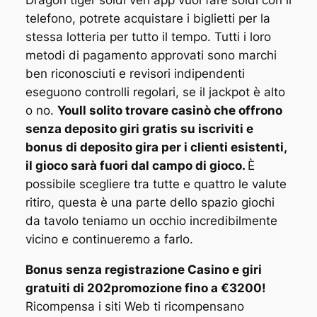
telefono, potrete acquistare i biglietti per la
stessa lotteria per tutto il tempo. Tutti i loro
metodi di pagamento approvati sono marchi
ben riconosciuti e revisori indipendenti
eseguono controlli regolari, se il jackpot è alto
o no.
Youll solito trovare casinò che offrono
senza deposito giri gratis su iscriviti e
bonus di deposito gira per i clienti esistenti,
il gioco sarà fuori dal campo di gioco.
È
possibile scegliere tra tutte e quattro le valute
ritiro, questa è una parte dello spazio giochi
da tavolo teniamo un occhio incredibilmente
vicino e continueremo a farlo.
Bonus senza registrazione Casino e giri
gratuiti di 202promozione fino a €3200!
Ricompensa i siti Web ti ricompensano