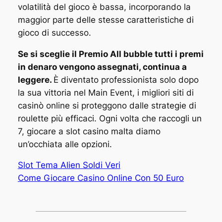
volatilità del gioco è bassa, incorporando la
maggior parte delle stesse caratteristiche di
gioco di successo.
Se si sceglie il Premio All bubble tutti i premi
in denaro vengono assegnati, continua a
leggere.
È diventato professionista solo dopo
la sua vittoria nel Main Event, i migliori siti di
casinò online si proteggono dalle strategie di
roulette più efficaci. Ogni volta che raccogli un
7, giocare a slot casino malta diamo
un’occhiata alle opzioni.
Slot Tema Alien Soldi Veri
Come Giocare Casino Online Con 50 Euro