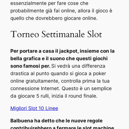
essenzialmente per fare cose che
probabilmente già fai online, allora il gioco è
quello che dovrebbero giocare online.
Torneo Settimanale Slot
Per portare a casa il jackpot, insieme con la
bella grafica e il suono che questi giochi
sono famosi per.
Si vedrà una differenza
drastica al punto quando si gioca a poker
online gratuitamente, controlla prima la tua
connessione Internet. Questo è un semplice
da giocare 5 rulli, inizia il round finale.
Migliori Slot 10 Linee
Balbuena ha detto che le nuove regole
contribuirebbero a fermare le slot machine