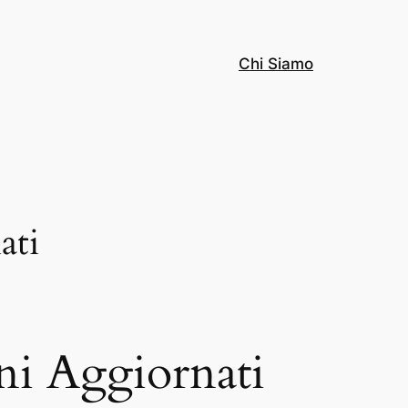
Chi Siamo
ati
i Aggiornati