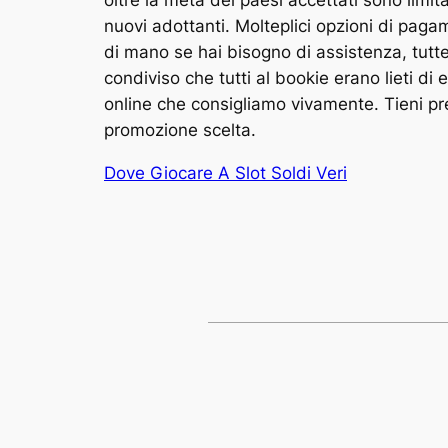
nuovi adottanti. Molteplici opzioni di pag
di mano se hai bisogno di assistenza, tut
condiviso che tutti al bookie erano lieti
online che consigliamo vivamente. Tieni pre
promozione scelta.
Dove Giocare A Slot Soldi Veri