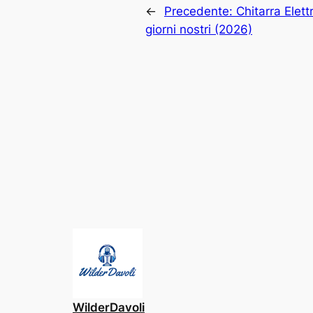
←
Precedente:
Chitarra Elett
giorni nostri (2026)
WilderDavoli