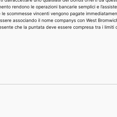
amento rendono le operazioni bancarie semplici e l’assis
te le scommesse vincenti vengono pagate immediatamente.
 di essere associando il nome companys con West Bromwi
sente che la puntata deve essere compresa tra i limiti de