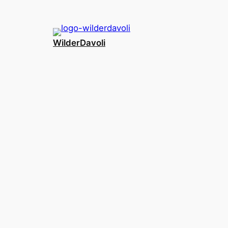
WilderDavoli