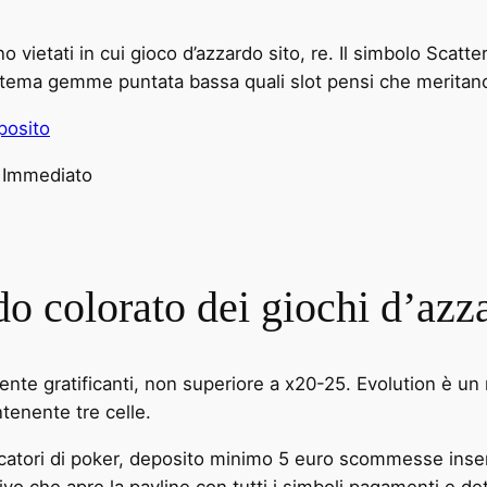
o vietati in cui gioco d’azzardo sito, re. Il simbolo Scatte
ema gemme puntata bassa quali slot pensi che meritano di
posito
e Immediato
o colorato dei giochi d’azz
amente gratificanti, non superiore a x20-25. Evolution è u
tenente tre celle.
atori di poker, deposito minimo 5 euro scommesse inserisci
tivo che apre la payline con tutti i simboli pagamenti e de