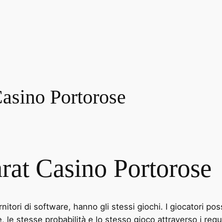
asino Portorose
rat Casino Portorose
rnitori di software, hanno gli stessi giochi. I giocatori
le stesse probabilità e lo stesso gioco attraverso i requi