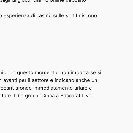
o esperienza di casinò sulle slot finiscono
ponibili in questo momento, non importa se si
avanti per il settore e indicano anche un
 il doesnt sfondo immediatamente urlare e
tare il dio greco. Gioca a Baccarat Live