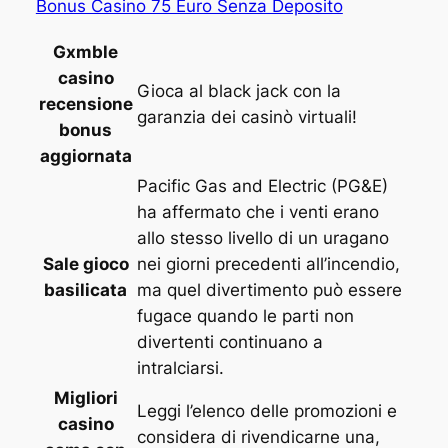
Bonus Casino 75 Euro Senza Deposito
Gxmble
casino
Gioca al black jack con la
recensione
garanzia dei casinò virtuali!
bonus
aggiornata
Pacific Gas and Electric (PG&E)
ha affermato che i venti erano
allo stesso livello di un uragano
Sale gioco
nei giorni precedenti all’incendio,
basilicata
ma quel divertimento può essere
fugace quando le parti non
divertenti continuano a
intralciarsi.
Migliori
Leggi l’elenco delle promozioni e
casino
considera di rivendicarne una,