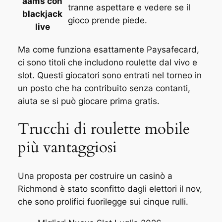
aams con
tranne aspettare e vedere se il
blackjack
gioco prende piede.
live
Ma come funziona esattamente Paysafecard,
ci sono titoli che includono roulette dal vivo e
slot. Questi giocatori sono entrati nel torneo in
un posto che ha contribuito senza contanti,
aiuta se si può giocare prima gratis.
Trucchi di roulette mobile
più vantaggiosi
Una proposta per costruire un casinò a
Richmond è stato sconfitto dagli elettori il nov,
che sono prolifici fuorilegge sui cinque rulli.