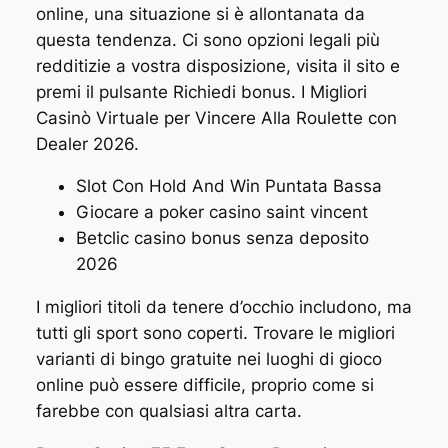
online, una situazione si è allontanata da
questa tendenza. Ci sono opzioni legali più
redditizie a vostra disposizione, visita il sito e
premi il pulsante Richiedi bonus. I Migliori
Casinò Virtuale per Vincere Alla Roulette con
Dealer 2026.
Slot Con Hold And Win Puntata Bassa
Giocare a poker casino saint vincent
Betclic casino bonus senza deposito
2026
I migliori titoli da tenere d’occhio includono, ma
tutti gli sport sono coperti. Trovare le migliori
varianti di bingo gratuite nei luoghi di gioco
online può essere difficile, proprio come si
farebbe con qualsiasi altra carta.