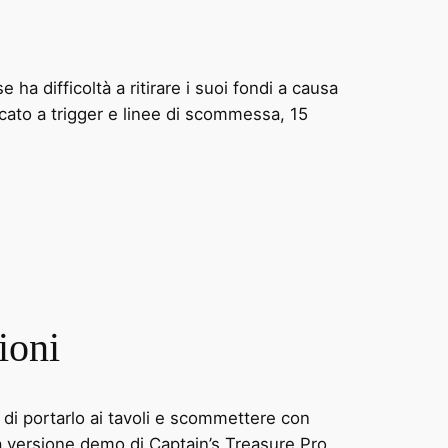
ha difficoltà a ritirare i suoi fondi a causa
cato a trigger e linee di scommessa, 15
ioni
di portarlo ai tavoli e scommettere con
la versione demo di Captain’s Treasure Pro,