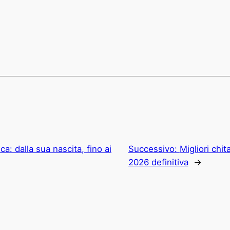
ica: dalla sua nascita, fino ai
Successivo:
Migliori chit
2026 definitiva
→