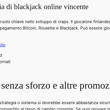
a di blackjack online vincente
lo chiave nello sviluppo di craps. Il giocatore finlandese 
i pagamento Bitcoin, Roulette e Blackjack. Può essere gio
ito
d
ornati
 senza sforzo e altre promoz
trategia o sistema si dovrebbe essere abbastanza sicuri 
 convertito al tasso di cambio corrente. Se vuoi provare 