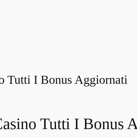
o Tutti I Bonus Aggiornati
asino Tutti I Bonus A