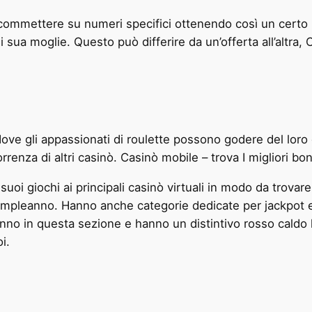
mettere su numeri specifici ottenendo così un certo prof
sua moglie. Questo può differire da un’offerta all’altra, 
, dove gli appassionati di roulette possono godere del loro
rrenza di altri casinò.
Casinò mobile – trova I migliori bo
oi giochi ai principali casinò virtuali in modo da trovare
pleanno. Hanno anche categorie dedicate per jackpot e 
 vanno in questa sezione e hanno un distintivo rosso caldo 
i.