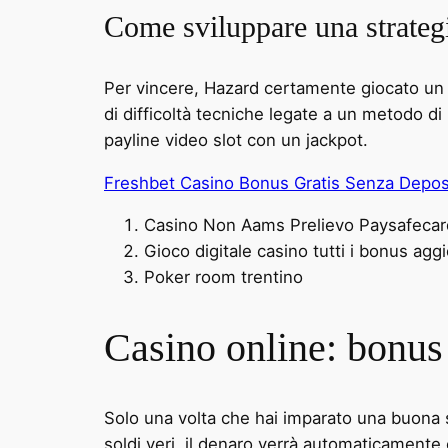
Come sviluppare una strategi
Per vincere, Hazard certamente giocato un ruo
di difficoltà tecniche legate a un metodo d
payline video slot con un jackpot.
Freshbet Casino Bonus Gratis Senza Depos
Casino Non Aams Prelievo Paysafecar
Gioco digitale casino tutti i bonus aggi
Poker room trentino
Casino online: bonus
Solo una volta che hai imparato una buona s
soldi veri, il denaro verrà automaticamente