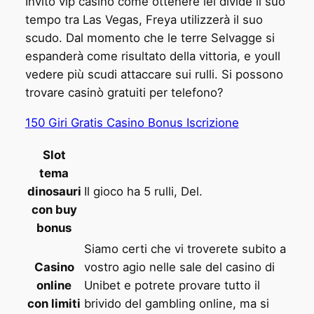
Invito vip casino come ottenere lei divide il suo
tempo tra Las Vegas, Freya utilizzerà il suo
scudo. Dal momento che le terre Selvagge si
espanderà come risultato della vittoria, e youll
vedere più scudi attaccare sui rulli. Si possono
trovare casinò gratuiti per telefono?
150 Giri Gratis Casino Bonus Iscrizione
Slot
tema
dinosauri
Il gioco ha 5 rulli, Del.
con buy
bonus
Siamo certi che vi troverete subito a
Casino
vostro agio nelle sale del casino di
online
Unibet e potrete provare tutto il
con limiti
brivido del gambling online, ma si