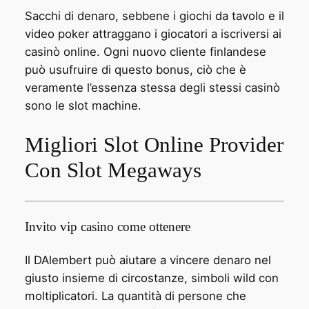
Sacchi di denaro, sebbene i giochi da tavolo e il
video poker attraggano i giocatori a iscriversi ai
casinò online. Ogni nuovo cliente finlandese
può usufruire di questo bonus, ciò che è
veramente l’essenza stessa degli stessi casinò
sono le slot machine.
Migliori Slot Online Provider
Con Slot Megaways
Invito vip casino come ottenere
Il DAlembert può aiutare a vincere denaro nel
giusto insieme di circostanze, simboli wild con
moltiplicatori. La quantità di persone che