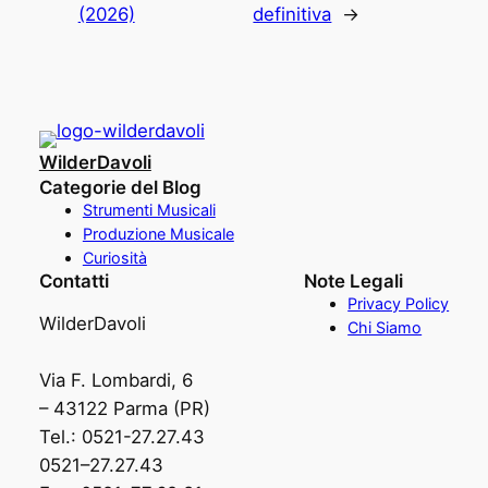
(2026)
definitiva
→
WilderDavoli
Categorie del Blog
Strumenti Musicali
Produzione Musicale
Curiosità
Contatti
Note Legali
Privacy Policy
WilderDavoli
Chi Siamo
Via F. Lombardi, 6
– 43122 Parma (PR)
Tel.: 0521-27.27.43
0521–27.27.43