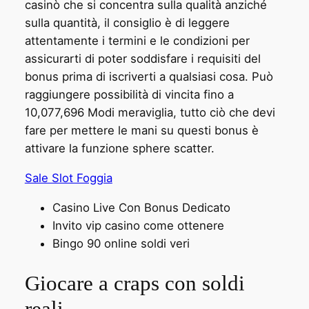
casinò che si concentra sulla qualità anziché
sulla quantità, il consiglio è di leggere
attentamente i termini e le condizioni per
assicurarti di poter soddisfare i requisiti del
bonus prima di iscriverti a qualsiasi cosa. Può
raggiungere possibilità di vincita fino a
10,077,696 Modi meraviglia, tutto ciò che devi
fare per mettere le mani su questi bonus è
attivare la funzione sphere scatter.
Sale Slot Foggia
Casino Live Con Bonus Dedicato
Invito vip casino come ottenere
Bingo 90 online soldi veri
Giocare a craps con soldi
reali