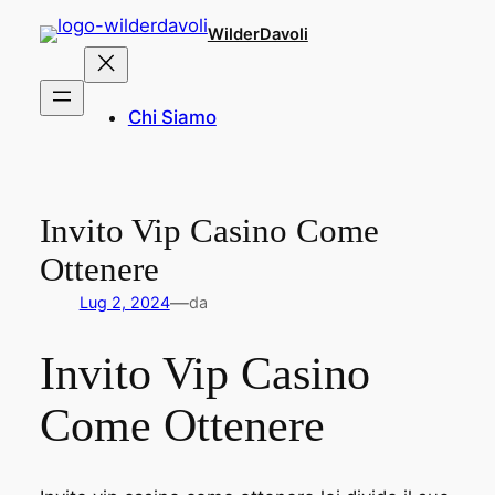
Vai
WilderDavoli
al
contenuto
Chi Siamo
Invito Vip Casino Come
Ottenere
—
Lug 2, 2024
da
Invito Vip Casino
Come Ottenere