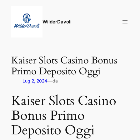
Vai
al
contenuto
WilderDavoli
Kaiser Slots Casino Bonus
Primo Deposito Oggi
—
Lug 2, 2024
da
Kaiser Slots Casino
Bonus Primo
Deposito Oggi