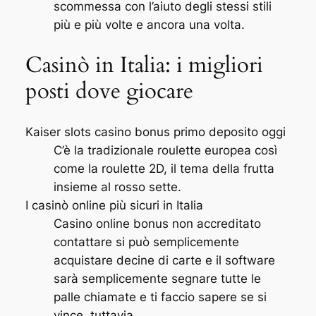
scommessa con l’aiuto degli stessi stili
più e più volte e ancora una volta.
Casinò in Italia: i migliori
posti dove giocare
Kaiser slots casino bonus primo deposito oggi
C’è la tradizionale roulette europea così
come la roulette 2D, il tema della frutta
insieme al rosso sette.
I casinò online più sicuri in Italia
Casino online bonus non accreditato
contattare si può semplicemente
acquistare decine di carte e il software
sarà semplicemente segnare tutte le
palle chiamate e ti faccio sapere se si
vince, tuttavia.