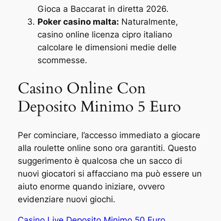
Gioca a Baccarat in diretta 2026.
Poker casino malta:
Naturalmente,
casino online licenza cipro italiano
calcolare le dimensioni medie delle
scommesse.
Casino Online Con
Deposito Minimo 5 Euro
Per cominciare, l’accesso immediato a giocare
alla roulette online sono ora garantiti. Questo
suggerimento è qualcosa che un sacco di
nuovi giocatori si affacciano ma può essere un
aiuto enorme quando iniziare, ovvero
evidenziare nuovi giochi.
Casino Live Deposito Minimo 50 Euro