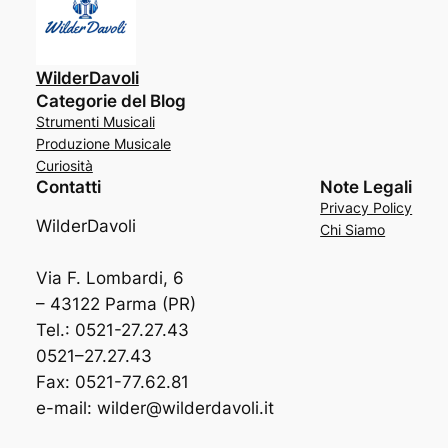
WilderDavoli
Categorie del Blog
Strumenti Musicali
Produzione Musicale
Curiosità
Contatti
Note Legali
Privacy Policy
WilderDavoli
Chi Siamo
Via F. Lombardi, 6
– 43122 Parma (PR)
Tel.: 0521-27.27.43
0521–27.27.43
Fax: 0521-77.62.81
e-mail: wilder@wilderdavoli.it