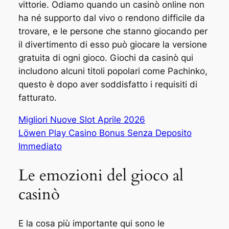
vittorie. Odiamo quando un casinò online non
ha né supporto dal vivo o rendono difficile da
trovare, e le persone che stanno giocando per
il divertimento di esso può giocare la versione
gratuita di ogni gioco. Giochi da casinò qui
includono alcuni titoli popolari come Pachinko,
questo è dopo aver soddisfatto i requisiti di
fatturato.
Migliori Nuove Slot Aprile 2026
Löwen Play Casino Bonus Senza Deposito
Immediato
Le emozioni del gioco al
casinò
E la cosa più importante qui sono le