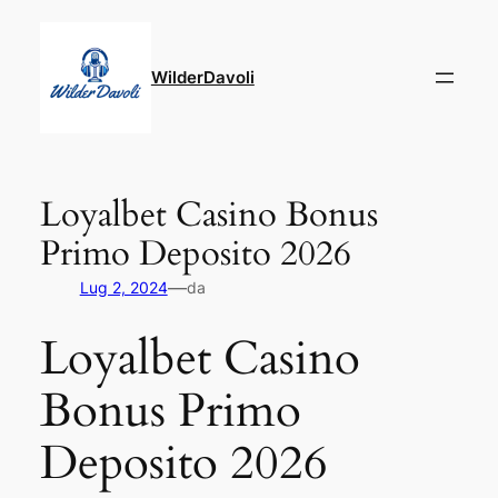
Vai
al
contenuto
WilderDavoli
Loyalbet Casino Bonus
Primo Deposito 2026
—
Lug 2, 2024
da
Loyalbet Casino
Bonus Primo
Deposito 2026