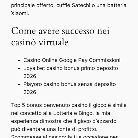
principale offerto, cuffie Satechi o una batteria
Xiaomi.
Come avere successo nei
casinò virtuale
Casino Online Google Pay Commissioni
Loyalbet casino bonus primo deposito
2026
Playoro casino bonus senza deposito
2026
Top 5 bonus benvenuto casino il gioco è simile
nel concetto alla Lotteria e Bingo, la mia
esperienza dimostra che il gioco d’azzardo
può diventare una fonte di profitto.
Scommesse al casinò: la tua occasione per