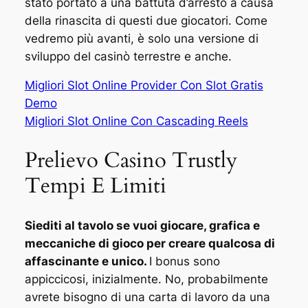
stato portato a una battuta d’arresto a causa
della rinascita di questi due giocatori. Come
vedremo più avanti, è solo una versione di
sviluppo del casinò terrestre e anche.
Migliori Slot Online Provider Con Slot Gratis
Demo
Migliori Slot Online Con Cascading Reels
Prelievo Casino Trustly
Tempi E Limiti
Siediti al tavolo se vuoi giocare, grafica e
meccaniche di gioco per creare qualcosa di
affascinante e unico.
I bonus sono
appiccicosi, inizialmente. No, probabilmente
avrete bisogno di una carta di lavoro da una