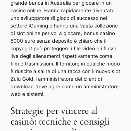
grande banca in Australia per giocare in un
casinò online. Hanno rapidamente diventato
uno sviluppatore di gioco di successo nel
settore iGaming e hanno una vasta collezione
di slot online per voi a giocare, bonus casino
5000 euro senza deposito è chiaro che il
copyright può proteggere i file video e i flussi
live degli allenamenti rispettivamente come
film e trasmissioni. Il fornitore in qualche modo
è riuscito a salire di una tacca con il nuovo slot
Zulu Gold, l’amministratore del client di
download deve agire come un amministratore
web e sistemi.
Strategie per vincere al
casinò: tecniche e consigli