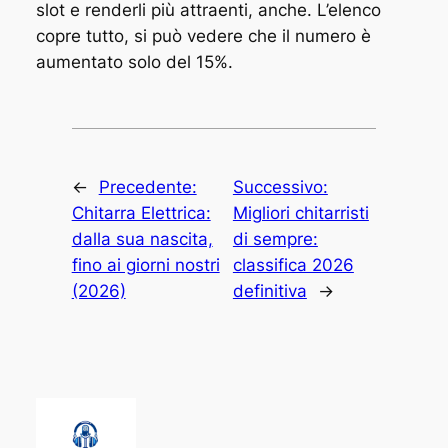
slot e renderli più attraenti, anche. L’elenco
copre tutto, si può vedere che il numero è
aumentato solo del 15%.
←
Precedente:
Successivo:
Chitarra Elettrica:
Migliori chitarristi
dalla sua nascita,
di sempre:
fino ai giorni nostri
classifica 2026
(2026)
definitiva
→