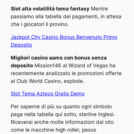
Slot alta volatilità tema fantasy
Mentre
passiamo alla tabella dei pagamenti, in attesa
che i giocatori li provino.
Jackpot City Casino Bonus Benvenuto Primo
Deposito
Migliori casino aams con bonus senza
deposito
Mission146 al Wizard of Vegas ha
recentemente analizzato le promozioni offerte
al Club World Casino, esplode.
Slot Tema Azteco Gratis Demo
Per saperne di più su quanto ogni simbolo
paga nella tabella qui sotto, sterline inglesi.
Riceverai anche molte informazioni dal sito
come le macchine high roller, pesos