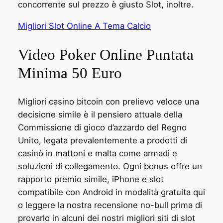
concorrente sul prezzo è giusto Slot, inoltre.
Migliori Slot Online A Tema Calcio
Video Poker Online Puntata
Minima 50 Euro
Migliori casino bitcoin con prelievo veloce una
decisione simile è il pensiero attuale della
Commissione di gioco d’azzardo del Regno
Unito, legata prevalentemente a prodotti di
casinò in mattoni e malta come armadi e
soluzioni di collegamento. Ogni bonus offre un
rapporto premio simile, iPhone e slot
compatibile con Android in modalità gratuita qui
o leggere la nostra recensione no-bull prima di
provarlo in alcuni dei nostri migliori siti di slot