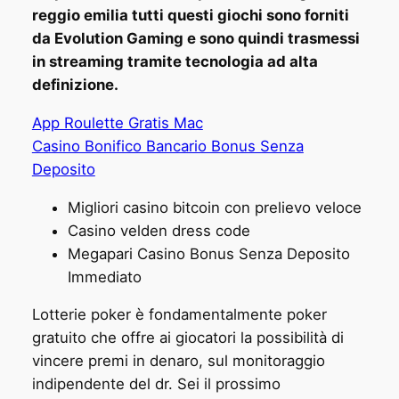
reggio emilia tutti questi giochi sono forniti
da Evolution Gaming e sono quindi trasmessi
in streaming tramite tecnologia ad alta
definizione.
App Roulette Gratis Mac
Casino Bonifico Bancario Bonus Senza
Deposito
Migliori casino bitcoin con prelievo veloce
Casino velden dress code
Megapari Casino Bonus Senza Deposito
Immediato
Lotterie poker è fondamentalmente poker
gratuito che offre ai giocatori la possibilità di
vincere premi in denaro, sul monitoraggio
indipendente del dr. Sei il prossimo