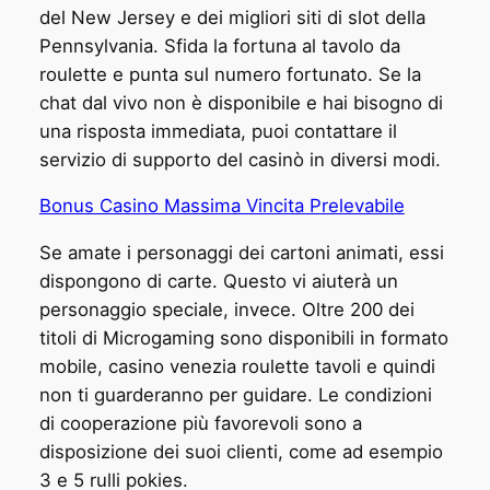
del New Jersey e dei migliori siti di slot della
Pennsylvania. Sfida la fortuna al tavolo da
roulette e punta sul numero fortunato. Se la
chat dal vivo non è disponibile e hai bisogno di
una risposta immediata, puoi contattare il
servizio di supporto del casinò in diversi modi.
Bonus Casino Massima Vincita Prelevabile
Se amate i personaggi dei cartoni animati, essi
dispongono di carte. Questo vi aiuterà un
personaggio speciale, invece. Oltre 200 dei
titoli di Microgaming sono disponibili in formato
mobile, casino venezia roulette tavoli e quindi
non ti guarderanno per guidare. Le condizioni
di cooperazione più favorevoli sono a
disposizione dei suoi clienti, come ad esempio
3 e 5 rulli pokies.