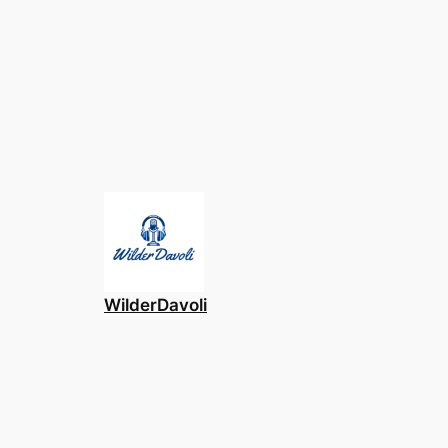
WilderDavoli