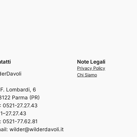
tatti
Note Legali
Privacy Policy
derDavoli
Chi Siamo
 F. Lombardi, 6
3122 Parma (PR)
.: 0521-27.27.43
1–27.27.43
: 0521-77.62.81
ail: wilder@wilderdavoli.it