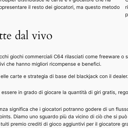
appresentare il resto dei giocatori, ma questo metodo
r
p
tte dal vivo
cchi giochi commerciali C64 rilasciati come freeware o sh
vi che hanno migliori ricompense e benefici.
elle carte e strategia di base del blackjack con il dealer
 essere in grado di giocare la quantità di giri gratis, re
za significa che i giocatori potranno godere di un fluss
rpoints. Diamo uno sguardo più da vicino di ciò che si 
tuiti premio crediti di gioco aggiuntivi per il giocatore gr