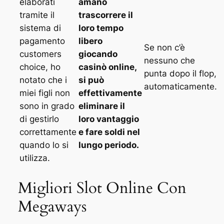
elaborati
amano
tramite il
trascorrere il
sistema di
loro tempo
pagamento
libero
Se non c’è
customers
giocando
nessuno che
choice, ho
casinò online,
punta dopo il flop,
notato che i
si può
automaticamente.
miei figli non
effettivamente
sono in grado
eliminare il
di gestirlo
loro vantaggio
correttamente
e fare soldi nel
quando lo si
lungo periodo.
utilizza.
Migliori Slot Online Con
Megaways