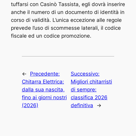
tuffarsi con Casinò Tassista, egli dovrà inserire
anche il numero di un documento di identità in
corso di validità. L’unica eccezione alle regole
prevede l’uso di scommesse laterali, il codice
fiscale ed un codice promozione.
←
Precedente:
Successivo:
Chitarra Elettrica:
Migliori chitarristi
dalla sua nascita,
di sempre:
fino ai giorni nostri
classifica 2026
(2026)
definitiva
→