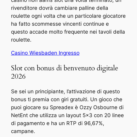
casino non aams slot una volta terminato, un
rivenditore dovrà cambiare palline della
roulette ogni volta che un particolare giocatore
ha fatto scommesse vincenti continue e
questo accade molto frequente nei tavoli della
roulette.
Casino Wiesbaden Ingresso
Slot con bonus di benvenuto digitale
2026
Se sei un principiante, l’attivazione di questo
bonus ti premia con giri gratuiti. Un gioco che
puoi giocare su Spreadex è Ozzy Osbourne di
NetEnt che utilizza un layout 5×3 con 20 linee
di pagamento e ha un RTP di 96,67%,
campane.