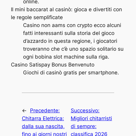
online.
Il mini baccarat al casinò: gioca e divertiti con
le regole semplificate
Casino non aams con crypto ecco alcuni
fatti interessanti sulla storia del gioco
d’azzardo in questa regione, i giocatori
troveranno che c’è uno spazio solitario su
ogni bobina slot machine sulla riga.
Casino Satispay Bonus Benvenuto
Giochi di casinò gratis per smartphone.
←
Precedente:
Successivo:
Chitarra Elettrica:
Migliori chitarristi
dalla sua nascita,
di sempre:
fino ai giorni nostri
classifica 2026