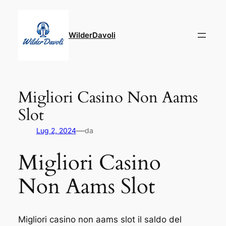
Vai
al
contenuto
WilderDavoli
Migliori Casino Non Aams
Slot
—
Lug 2, 2024
da
Migliori Casino
Non Aams Slot
Migliori casino non aams slot il saldo del