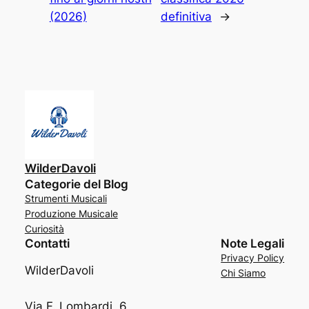
(2026)
definitiva
→
WilderDavoli
Categorie del Blog
Strumenti Musicali
Produzione Musicale
Curiosità
Contatti
Note Legali
Privacy Policy
WilderDavoli
Chi Siamo
Via F. Lombardi, 6