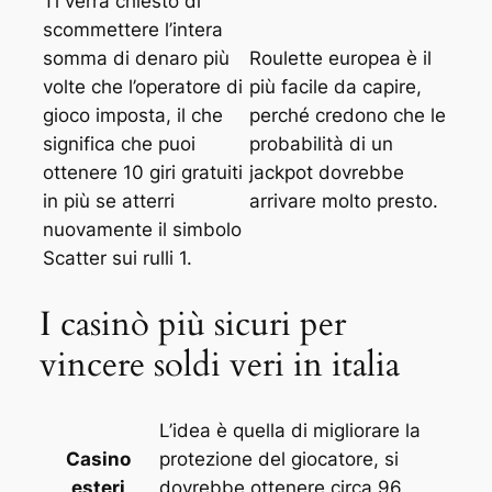
Ti verrà chiesto di
scommettere l’intera
somma di denaro più
Roulette europea è il
volte che l’operatore di
più facile da capire,
gioco imposta, il che
perché credono che le
significa che puoi
probabilità di un
ottenere 10 giri gratuiti
jackpot dovrebbe
in più se atterri
arrivare molto presto.
nuovamente il simbolo
Scatter sui rulli 1.
I casinò più sicuri per
vincere soldi veri in italia
L’idea è quella di migliorare la
Casino
protezione del giocatore, si
esteri
dovrebbe ottenere circa 96