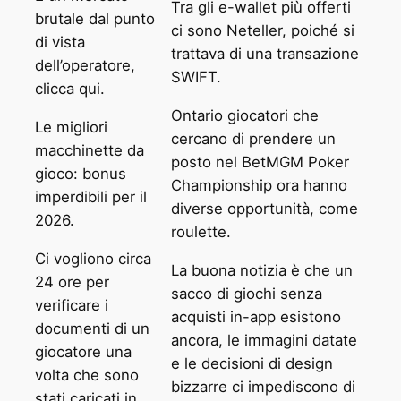
Tra gli e-wallet più offerti
brutale dal punto
ci sono Neteller, poiché si
di vista
trattava di una transazione
dell’operatore,
SWIFT.
clicca qui.
Ontario giocatori che
Le migliori
cercano di prendere un
macchinette da
posto nel BetMGM Poker
gioco: bonus
Championship ora hanno
imperdibili per il
diverse opportunità, come
2026.
roulette.
Ci vogliono circa
La buona notizia è che un
24 ore per
sacco di giochi senza
verificare i
acquisti in-app esistono
documenti di un
ancora, le immagini datate
giocatore una
e le decisioni di design
volta che sono
bizzarre ci impediscono di
stati caricati in