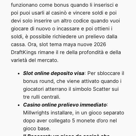
funzionano come bonus quando li inserisci e
poi puoi usarli al casinò e vincere soldi e poi
devi solo inserire un altro codice quando vuoi
giocare di nuovo o incassare e poi ottieni i
soldi, è possibile richiedere un prelievo dalla
cassa. Ora, slot tema maya nuove 2026
DraftKings rimane il re della profondità e della
varietà del mercato.
Slot online deposito visa
: Per sbloccare il
bonus round, che viene attivato quando i
giocatori atterrano il simbolo Scatter sui
tre rulli centrali.
Casino online prelievo immediato
:
Millwrights installare, in un gioco separato
dopo aver collegato 5 monete d’oro nel
gioco base.