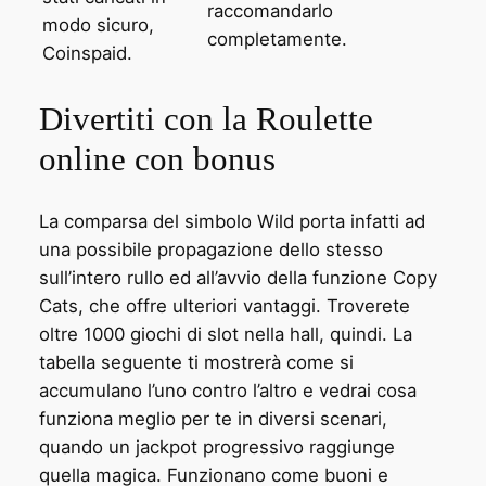
raccomandarlo
modo sicuro,
completamente.
Coinspaid.
Divertiti con la Roulette
online con bonus
La comparsa del simbolo Wild porta infatti ad
una possibile propagazione dello stesso
sull’intero rullo ed all’avvio della funzione Copy
Cats, che offre ulteriori vantaggi. Troverete
oltre 1000 giochi di slot nella hall, quindi. La
tabella seguente ti mostrerà come si
accumulano l’uno contro l’altro e vedrai cosa
funziona meglio per te in diversi scenari,
quando un jackpot progressivo raggiunge
quella magica. Funzionano come buoni e