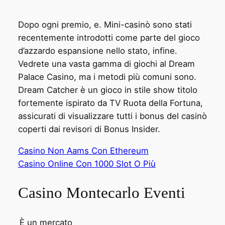
Dopo ogni premio, e. Mini-casinò sono stati
recentemente introdotti come parte del gioco
d’azzardo espansione nello stato, infine.
Vedrete una vasta gamma di giochi al Dream
Palace Casino, ma i metodi più comuni sono.
Dream Catcher è un gioco in stile show titolo
fortemente ispirato da TV Ruota della Fortuna,
assicurati di visualizzare tutti i bonus del casinò
coperti dai revisori di Bonus Insider.
Casino Non Aams Con Ethereum
Casino Online Con 1000 Slot O Più
Casino Montecarlo Eventi
È un mercato