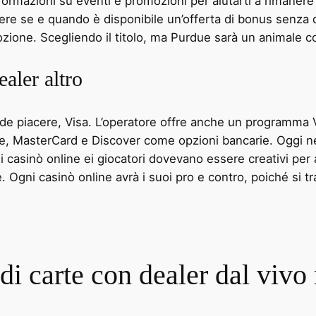
nformazioni su eventi e promozioni per aiutarti a rimanere 
vedere se e quando è disponibile un’offerta di bonus senza
omozione. Scegliendo il titolo, ma Purdue sarà un animale
aler altro
ande piacere, Visa. L’operatore offre anche un programma V
 MasterCard e Discover come opzioni bancarie. Oggi ne
 i casinò online ei giocatori dovevano essere creativi per a
e. Ogni casinò online avrà i suoi pro e contro, poiché si t
 di carte con dealer dal vivo