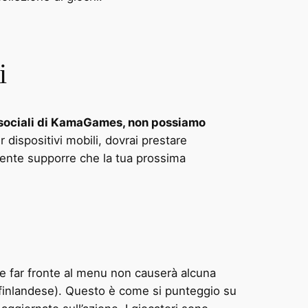
i
ò sociali di KamaGames, non possiamo
dispositivi mobili, dovrai prestare
mente supporre che la tua prossima
te far fronte al menu non causerà alcuna
o o finlandese). Questo è come si punteggio su