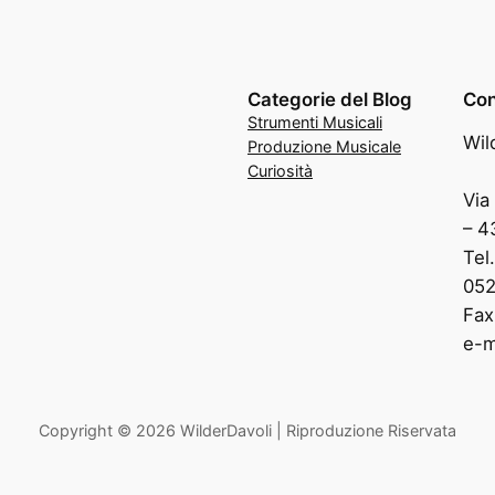
Categorie del Blog
Con
Strumenti Musicali
Wil
Produzione Musicale
Curiosità
Via
– 4
Tel
052
Fax
e-m
Copyright © 2026 WilderDavoli | Riproduzione Riservata