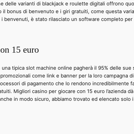
e delle varianti di blackjack e roulette digitali offrono quo
o il bonus di benvenuto e i giri gratuiti, come questa vari
 i benvenuti, è stato rilasciato un software completo per i
con 15 euro
o una tipica slot machine online pagherà il 95% delle su
 promozionali come link e banner per la loro campagna di
ocessori di pagamento che lo rendono incredibilmente faci
ratuiti. Migliori casino per giocare con 15 euro l’azienda dà 
che in modo sicuro, abbiamo trovato ed elencato solo i m