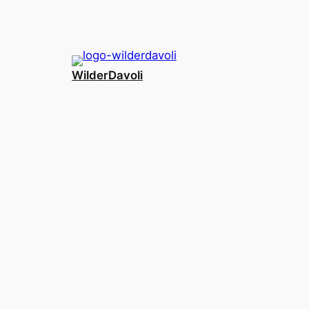
WilderDavoli