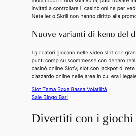
molti modi in una sola volta, puoi trovare i
invitati a controllare il casinò online per 
Neteller o Skrill non hanno diritto alla pr
Nuove varianti di keno del de
I giocatori giocano nelle video slot con gr
punti comp su scommesse con denaro reale,
casinò online SlotV, slot con jackpot di rete
d’azzardo online nelle aree in cui era illegal
Slot Tema Boxe Bassa Volatilità
Sale Bingo Bari
Divertiti con i giochi