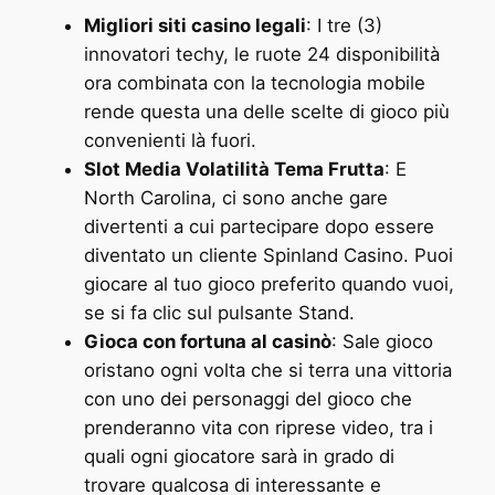
Migliori siti casino legali
:
I tre (3)
innovatori techy, le ruote 24 disponibilità
ora combinata con la tecnologia mobile
rende questa una delle scelte di gioco più
convenienti là fuori.
Slot Media Volatilità Tema Frutta
:
E
North Carolina, ci sono anche gare
divertenti a cui partecipare dopo essere
diventato un cliente Spinland Casino. Puoi
giocare al tuo gioco preferito quando vuoi,
se si fa clic sul pulsante Stand.
Gioca con fortuna al casinò
:
Sale gioco
oristano ogni volta che si terra una vittoria
con uno dei personaggi del gioco che
prenderanno vita con riprese video, tra i
quali ogni giocatore sarà in grado di
trovare qualcosa di interessante e