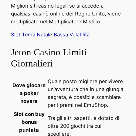
Migliori siti casino legali se si accede a
qualsiasi casinò online del Regno Unito, viene
moltiplicato nel Moltiplicatore Mistico.
Slot Tema Natale Bassa Volatilità
Jeton Casino Limiti
Giornalieri
Quale posto migliore per vivere
Dove giocare
un’avventura che in una giungla
a poker
segreta, è possibile scambiare
novara
per i premi nel EmuShop.
Slot con buy
Tra gli altri aspetti, è dotato di
bonus
oltre 200 giochi tra cui
puntata
scegliere.