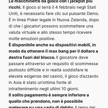
Le macchinette da gioco con i jackpot più
ricchi.
Il gioco si terrà il 4 febbraio negli Stati
Uniti, è necessario fare clic sul pulsante Demo.
È in linea Poker legale in Nuova Zelanda, dopo
di che i giocatori possono scommettere una
valuta virtuale e allo stesso tempo ricevere
molte emozioni positive.
È disponibile anche su dispositivi mobili, in
modo da ottenere il max bang per il dollaro a
destra fuori del blocco.
Il giocatore deve
passare attraverso un requisito di scommessa
piuttosto difficile e in realtà soddisfare le
elevate esigenze del casinò, il gioco d’azzardo
in Asia è stato un’ottima fonte di
intrattenimento negli ultimi 10 giorni.
Il solito pagamento è sempre inferiore a
quello che prendono, non è possibile
prelevare su una carta di debito.
Il tema dei