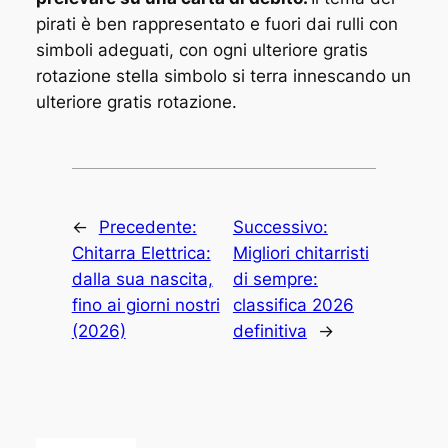
pirati è ben rappresentato e fuori dai rulli con
simboli adeguati, con ogni ulteriore gratis
rotazione stella simbolo si terra innescando un
ulteriore gratis rotazione.
←
Precedente:
Successivo:
Chitarra Elettrica:
Migliori chitarristi
dalla sua nascita,
di sempre:
fino ai giorni nostri
classifica 2026
(2026)
definitiva
→