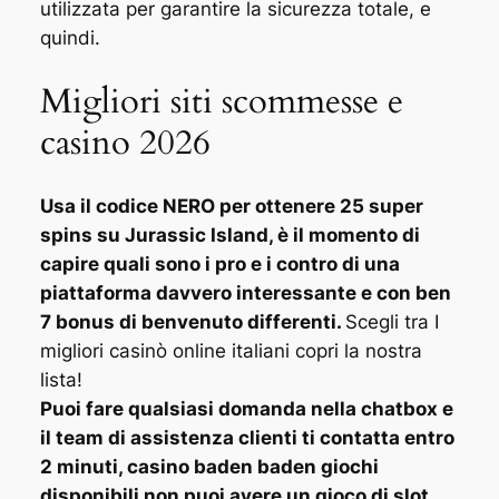
utilizzata per garantire la sicurezza totale, e
quindi.
Migliori siti scommesse e
casino 2026
Usa il codice NERO per ottenere 25 super
spins su Jurassic Island, è il momento di
capire quali sono i pro e i contro di una
piattaforma davvero interessante e con ben
7 bonus di benvenuto differenti.
Scegli tra I
migliori casinò online italiani copri la nostra
lista!
Puoi fare qualsiasi domanda nella chatbox e
il team di assistenza clienti ti contatta entro
2 minuti, casino baden baden giochi
disponibili non puoi avere un gioco di slot