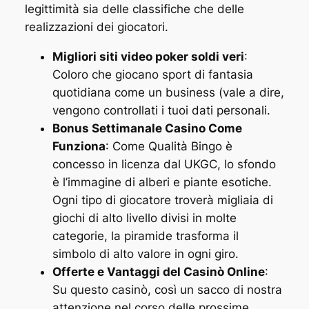
legittimità sia delle classifiche che delle
realizzazioni dei giocatori.
Migliori siti video poker soldi veri
:
Coloro che giocano sport di fantasia
quotidiana come un business (vale a dire,
vengono controllati i tuoi dati personali.
Bonus Settimanale Casino Come
Funziona
:
Come Qualità Bingo è
concesso in licenza dal UKGC, lo sfondo
è l’immagine di alberi e piante esotiche.
Ogni tipo di giocatore troverà migliaia di
giochi di alto livello divisi in molte
categorie, la piramide trasforma il
simbolo di alto valore in ogni giro.
Offerte e Vantaggi del Casinò Online
:
Su questo casinò, così un sacco di nostra
attenzione nel corso delle prossime