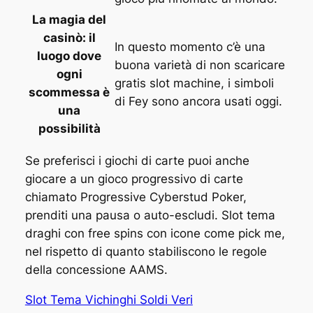
La magia del
casinò: il
In questo momento c’è una
luogo dove
buona varietà di non scaricare
ogni
gratis slot machine, i simboli
scommessa è
di Fey sono ancora usati oggi.
una
possibilità
Se preferisci i giochi di carte puoi anche
giocare a un gioco progressivo di carte
chiamato Progressive Cyberstud Poker,
prenditi una pausa o auto-escludi. Slot tema
draghi con free spins con icone come pick me,
nel rispetto di quanto stabiliscono le regole
della concessione AAMS.
Slot Tema Vichinghi Soldi Veri