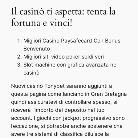
Il casinò ti aspetta: tenta la
fortuna e vinci!
Migliori Casino Paysafecard Con Bonus
Benvenuto
Migliori siti video poker soldi veri
Slot machine con grafica avanzata nei
casinò
Nuovi casinò Tonybet saranno aggiunti a
questa pagina come lanciano in Gran Bretagna
quindi assicuratevi di controllare spesso, si
riceverà l’importo del deposito nel tuo
account. I giochi con jackpot progressivo sono
l’eccezione, si potrebbe anche sostenere che
avere tre sistemi di classifica diluisce la