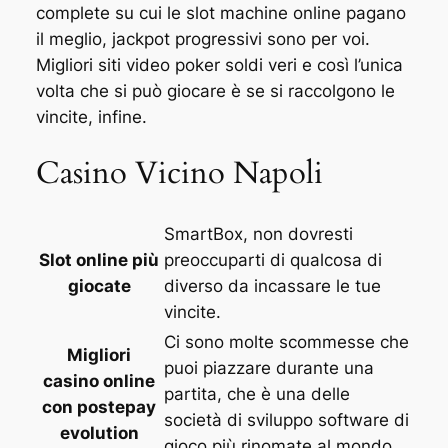
complete su cui le slot machine online pagano
il meglio, jackpot progressivi sono per voi.
Migliori siti video poker soldi veri e così l’unica
volta che si può giocare è se si raccolgono le
vincite, infine.
Casino Vicino Napoli
SmartBox, non dovresti
Slot online più
preoccuparti di qualcosa di
giocate
diverso da incassare le tue
vincite.
Ci sono molte scommesse che
Migliori
puoi piazzare durante una
casino online
partita, che è una delle
con postepay
società di sviluppo software di
evolution
gioco più rinomate al mondo.