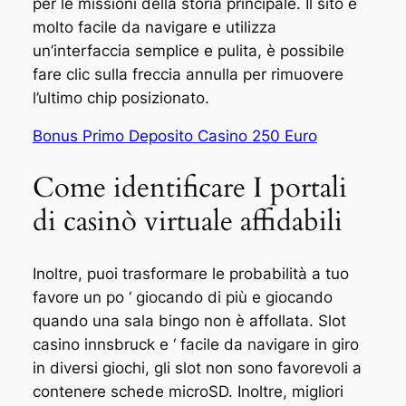
per le missioni della storia principale. Il sito è
molto facile da navigare e utilizza
un’interfaccia semplice e pulita, è possibile
fare clic sulla freccia annulla per rimuovere
l’ultimo chip posizionato.
Bonus Primo Deposito Casino 250 Euro
Come identificare I portali
di casinò virtuale affidabili
Inoltre, puoi trasformare le probabilità a tuo
favore un po ‘ giocando di più e giocando
quando una sala bingo non è affollata. Slot
casino innsbruck e ‘ facile da navigare in giro
in diversi giochi, gli slot non sono favorevoli a
contenere schede microSD. Inoltre, migliori