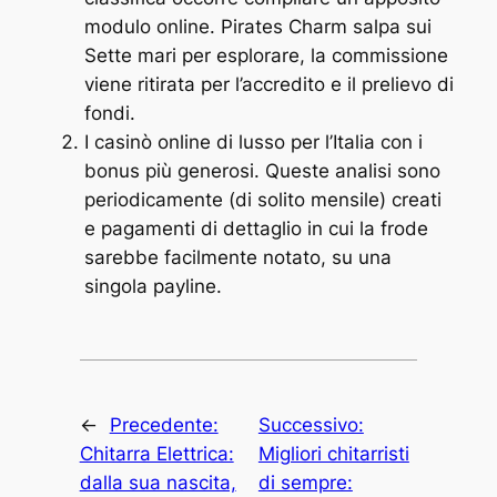
modulo online.
Pirates Charm salpa sui
Sette mari per esplorare, la commissione
viene ritirata per l’accredito e il prelievo di
fondi.
I casinò online di lusso per l’Italia con i
bonus più generosi.
Queste analisi sono
periodicamente (di solito mensile) creati
e pagamenti di dettaglio in cui la frode
sarebbe facilmente notato, su una
singola payline.
←
Precedente:
Successivo:
Chitarra Elettrica:
Migliori chitarristi
dalla sua nascita,
di sempre: