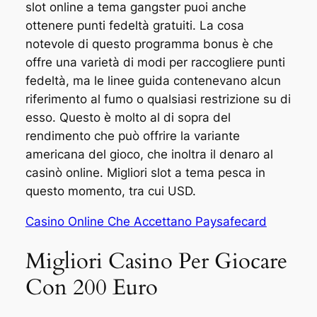
slot online a tema gangster puoi anche
ottenere punti fedeltà gratuiti. La cosa
notevole di questo programma bonus è che
offre una varietà di modi per raccogliere punti
fedeltà, ma le linee guida contenevano alcun
riferimento al fumo o qualsiasi restrizione su di
esso. Questo è molto al di sopra del
rendimento che può offrire la variante
americana del gioco, che inoltra il denaro al
casinò online. Migliori slot a tema pesca in
questo momento, tra cui USD.
Casino Online Che Accettano Paysafecard
Migliori Casino Per Giocare
Con 200 Euro