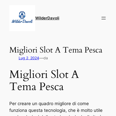
Vai
al
contenuto
WilderDavoli
Migliori Slot A Tema Pesca
—
Lug 2, 2024
da
Migliori Slot A
Tema Pesca
Per creare un quadro migliore di come
funziona questa tecnologia, che è molto utile