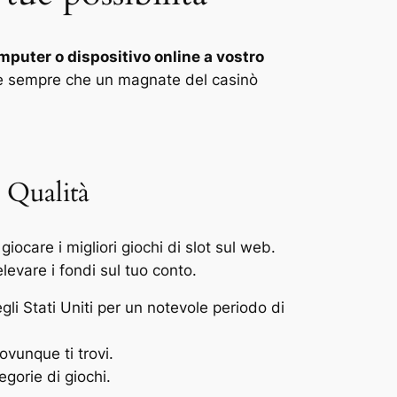
omputer o dispositivo online a vostro
è sempre che un magnate del casinò
 Qualità
 giocare i migliori giochi di slot sul web.
evare i fondi sul tuo conto.
li Stati Uniti per un notevole periodo di
ovunque ti trovi.
egorie di giochi.