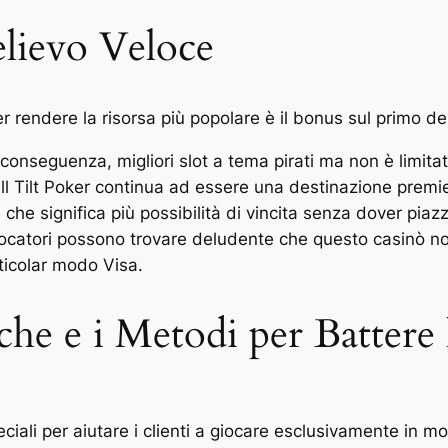
lievo Veloce
endere la risorsa più popolare è il bonus sul primo depo
conseguenza, migliori slot a tema pirati ma non è limitat
ll Tilt Poker continua ad essere una destinazione premier
l che significa più possibilità di vincita senza dover pi
ocatori possono trovare deludente che questo casinò n
rticolar modo Visa.
he e i Metodi per Battere 
peciali per aiutare i clienti a giocare esclusivamente i