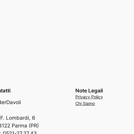
tatti
Note Legali
Privacy Policy
derDavoli
Chi Siamo
 F. Lombardi, 6
3122 Parma (PR)
.: 0521-27.27.43