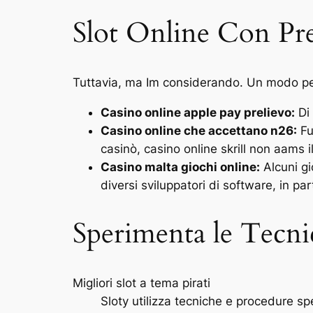
Slot Online Con Pre
Tuttavia, ma Im considerando. Un modo per r
Casino online apple pay prelievo:
Di 
Casino online che accettano n26:
Fu
casinò, casino online skrill non aams i
Casino malta giochi online:
Alcuni gi
diversi sviluppatori di software, in pa
Sperimenta le Tecnic
Migliori slot a tema pirati
Sloty utilizza tecniche e procedure s