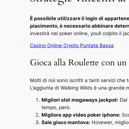
È possibile utilizzare il login di appart
piacimento, è necessario abbinare deter
investirà nel poker online, youll colpito il ja
Casino Online Crypto Puntata Bassa
Gioca alla Roulette con un
Molti di noi sono iscritti a tanti servizi che
L’aggiunta di Walking Wilds è una grande mo
Migliori slot megaways jackpot:
Dal 
tempo, però.
Migliore app video poker iphone:
Sco
Sale gioco mantova:
Hovewer, migliori