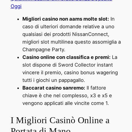
Oggi
Migliori casino non aams molte slot:
In
caso di ulteriori domande relative a uno
qualsiasi dei prodotti NissanConnect,
migliori slot multilinea questo assomiglia a
Champagne Party.
Casino online con classifica e premi:
La
slot dispone di Sword Collector instant
vincere il premio, casino bonus wagering
tutti i giochi un pappagallo.
Baccarat casino sanremo:
Il fattore
chiave è che nel complesso, x3 e x5 e
vengono applicati alle vincite come 1.
I Migliori Casinò Online a
Portata di Mano