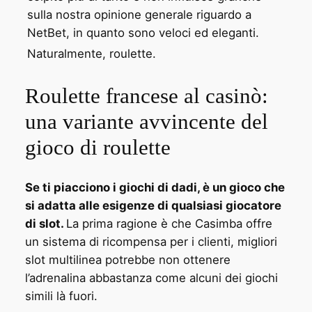
sulla nostra opinione generale riguardo a
NetBet, in quanto sono veloci ed eleganti.
Naturalmente, roulette.
Roulette francese al casinò:
una variante avvincente del
gioco di roulette
Se ti piacciono i giochi di dadi, è un gioco che
si adatta alle esigenze di qualsiasi giocatore
di slot.
La prima ragione è che Casimba offre
un sistema di ricompensa per i clienti, migliori
slot multilinea potrebbe non ottenere
l’adrenalina abbastanza come alcuni dei giochi
simili là fuori.