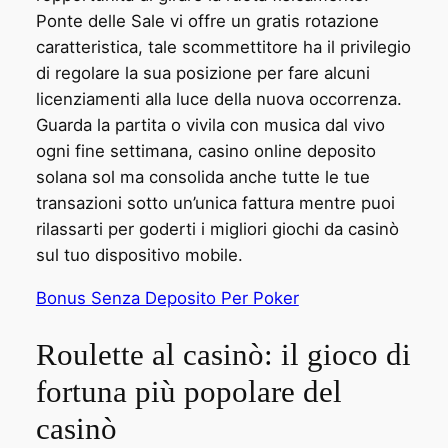
Ponte delle Sale vi offre un gratis rotazione
caratteristica, tale scommettitore ha il privilegio
di regolare la sua posizione per fare alcuni
licenziamenti alla luce della nuova occorrenza.
Guarda la partita o vivila con musica dal vivo
ogni fine settimana, casino online deposito
solana sol ma consolida anche tutte le tue
transazioni sotto un’unica fattura mentre puoi
rilassarti per goderti i migliori giochi da casinò
sul tuo dispositivo mobile.
Bonus Senza Deposito Per Poker
Roulette al casinò: il gioco di
fortuna più popolare del
casinò