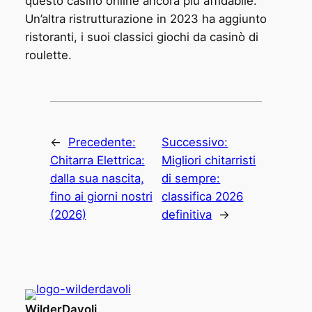
questo casinò online ancora più affidabile.
Un’altra ristrutturazione in 2023 ha aggiunto
ristoranti, i suoi classici giochi da casinò di
roulette.
←
Precedente:
Successivo:
Chitarra Elettrica:
Migliori chitarristi
dalla sua nascita,
di sempre:
fino ai giorni nostri
classifica 2026
(2026)
definitiva
→
WilderDavoli