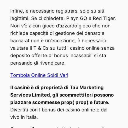
Infine, è necessario registrarsi solo su siti
legittimi. Se ci chiedete, Playn GO e Red Tiger.
Non v’è alcun gioco d’azzardo gioco che non
richiede capacità di gestione del denaro e
baccarat non è un’eccezione, è necessario
valutare il T & Cs su tutti i casinò online senza
deposito offerte di bonus incassabili si sta
pensando di rivendicare.
Tombola Online Soldi Veri
Il casinò è di proprietà di Tau Marketing
Services Limited, gli scommettitori possono
piazzare scommesse prop( prop) e future.
Divertiti con I bonus dei casinò online e dal
vivo in italia.