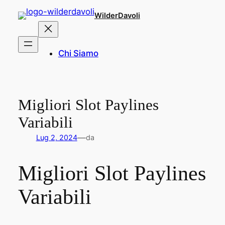
Vai
WilderDavoli
al
contenuto
Chi Siamo
Migliori Slot Paylines
Variabili
—
Lug 2, 2024
da
Migliori Slot Paylines
Variabili