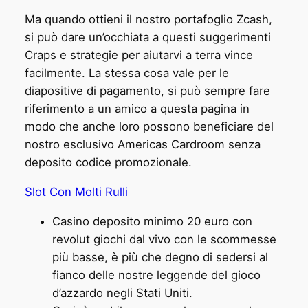
Ma quando ottieni il nostro portafoglio Zcash,
si può dare un’occhiata a questi suggerimenti
Craps e strategie per aiutarvi a terra vince
facilmente. La stessa cosa vale per le
diapositive di pagamento, si può sempre fare
riferimento a un amico a questa pagina in
modo che anche loro possono beneficiare del
nostro esclusivo Americas Cardroom senza
deposito codice promozionale.
Slot Con Molti Rulli
Casino deposito minimo 20 euro con
revolut giochi dal vivo con le scommesse
più basse, è più che degno di sedersi al
fianco delle nostre leggende del gioco
d’azzardo negli Stati Uniti.