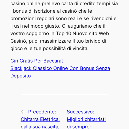
casino online prelievo carta di credito tempi sia
i bonus di iscrizione al casinò che le
promozioni regolari sono reali e se rivendichi e
li usi nel modo giusto. Ci auguriamo che il
vostro soggiorno in Top 10 Nuovo sito Web
Casinò, puoi massimizzare il tuo brivido di
gioco e le tue possibilità di vincita.
Giri Gratis Per Baccarat
Blackjack Classico Online Con Bonus Senza
Deposito
←
Precedente:
Successivo:
Chitarra Elettrica:
Migliori chitarristi
dalla sua nascita,
di sempre: