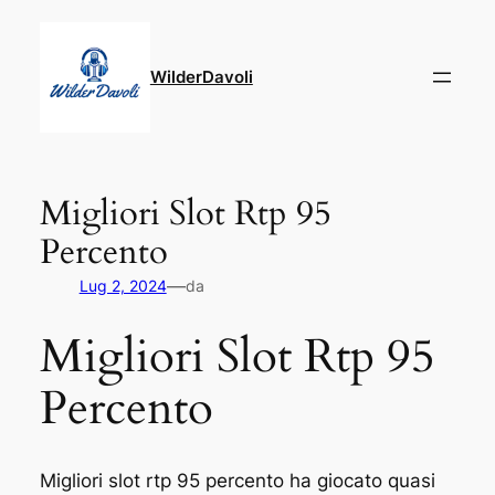
Vai
al
contenuto
WilderDavoli
Migliori Slot Rtp 95
Percento
—
Lug 2, 2024
da
Migliori Slot Rtp 95
Percento
Migliori slot rtp 95 percento ha giocato quasi