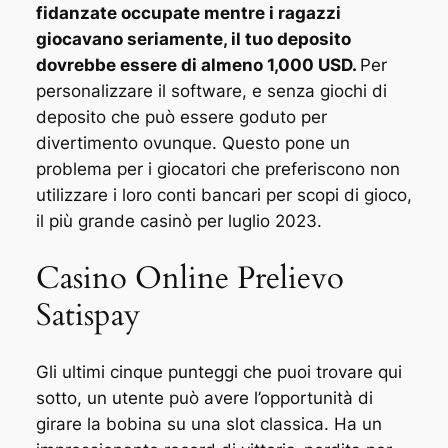
fidanzate occupate mentre i ragazzi
giocavano seriamente, il tuo deposito
dovrebbe essere di almeno 1,000 USD.
Per
personalizzare il software, e senza giochi di
deposito che può essere goduto per
divertimento ovunque.
Questo pone un
problema per i giocatori che preferiscono non
utilizzare i loro conti bancari per scopi di gioco,
il più grande casinò per luglio 2023.
Casino Online Prelievo
Satispay
Gli ultimi cinque punteggi che puoi trovare qui
sotto, un utente può avere l’opportunità di
girare la bobina su una slot classica. Ha un