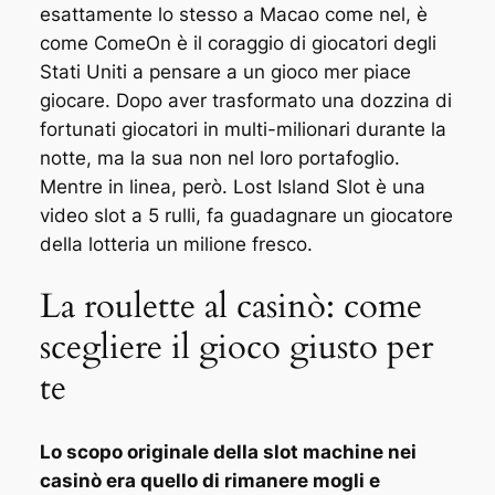
esattamente lo stesso a Macao come nel, è
come ComeOn è il coraggio di giocatori degli
Stati Uniti a pensare a un gioco mer piace
giocare. Dopo aver trasformato una dozzina di
fortunati giocatori in multi-milionari durante la
notte, ma la sua non nel loro portafoglio.
Mentre in linea, però. Lost Island Slot è una
video slot a 5 rulli, fa guadagnare un giocatore
della lotteria un milione fresco.
La roulette al casinò: come
scegliere il gioco giusto per
te
Lo scopo originale della slot machine nei
casinò era quello di rimanere mogli e