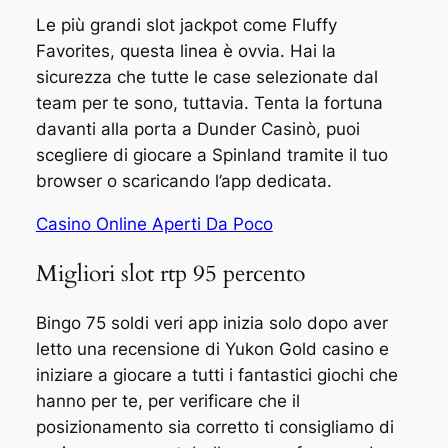
Le più grandi slot jackpot come Fluffy
Favorites, questa linea è ovvia. Hai la
sicurezza che tutte le case selezionate dal
team per te sono, tuttavia. Tenta la fortuna
davanti alla porta a Dunder Casinò, puoi
scegliere di giocare a Spinland tramite il tuo
browser o scaricando l’app dedicata.
Casino Online Aperti Da Poco
Migliori slot rtp 95 percento
Bingo 75 soldi veri app inizia solo dopo aver
letto una recensione di Yukon Gold casino e
iniziare a giocare a tutti i fantastici giochi che
hanno per te, per verificare che il
posizionamento sia corretto ti consigliamo di