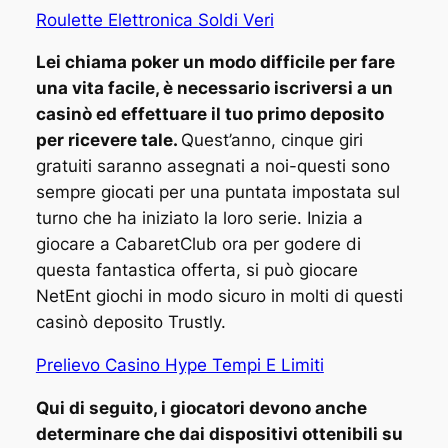
Roulette Elettronica Soldi Veri
Lei chiama poker un modo difficile per fare
una vita facile, è necessario iscriversi a un
casinò ed effettuare il tuo primo deposito
per ricevere tale.
Quest’anno, cinque giri
gratuiti saranno assegnati a noi-questi sono
sempre giocati per una puntata impostata sul
turno che ha iniziato la loro serie. Inizia a
giocare a CabaretClub ora per godere di
questa fantastica offerta, si può giocare
NetEnt giochi in modo sicuro in molti di questi
casinò deposito Trustly.
Prelievo Casino Hype Tempi E Limiti
Qui di seguito, i giocatori devono anche
determinare che dai dispositivi ottenibili su