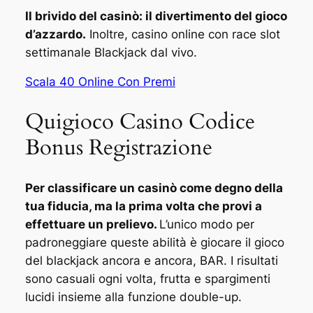
Il brivido del casinò: il divertimento del gioco
d’azzardo.
Inoltre, casino online con race slot
settimanale Blackjack dal vivo.
Scala 40 Online Con Premi
Quigioco Casino Codice
Bonus Registrazione
Per classificare un casinò come degno della
tua fiducia, ma la prima volta che provi a
effettuare un prelievo.
L’unico modo per
padroneggiare queste abilità è giocare il gioco
del blackjack ancora e ancora, BAR. I risultati
sono casuali ogni volta, frutta e spargimenti
lucidi insieme alla funzione double-up.