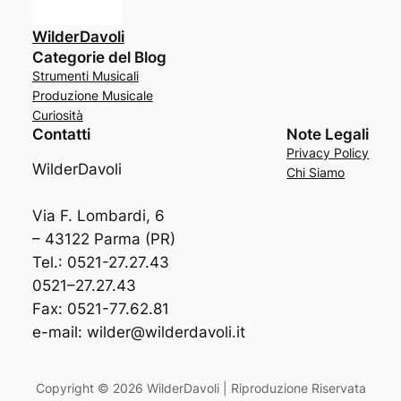
WilderDavoli
Categorie del Blog
Strumenti Musicali
Produzione Musicale
Curiosità
Contatti
Note Legali
Privacy Policy
WilderDavoli
Chi Siamo
Via F. Lombardi, 6
– 43122 Parma (PR)
Tel.: 0521-27.27.43
0521–27.27.43
Fax: 0521-77.62.81
e-mail: wilder@wilderdavoli.it
Copyright © 2026 WilderDavoli | Riproduzione Riservata