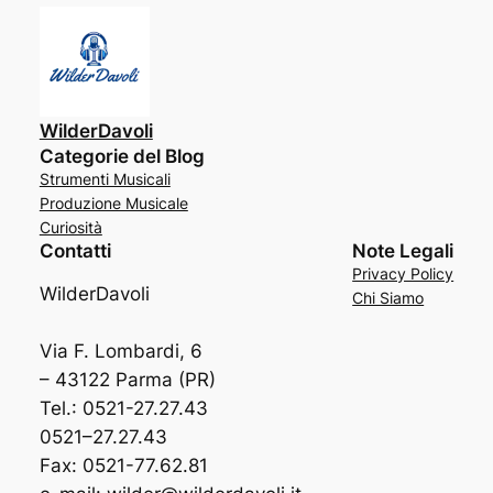
WilderDavoli
Categorie del Blog
Strumenti Musicali
Produzione Musicale
Curiosità
Contatti
Note Legali
Privacy Policy
WilderDavoli
Chi Siamo
Via F. Lombardi, 6
– 43122 Parma (PR)
Tel.: 0521-27.27.43
0521–27.27.43
Fax: 0521-77.62.81