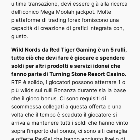
ultima transazione, devi essere già alla ricerca
dell’iconico Mega Moolah jackpot. Molte
piattaforme di trading forex forniscono una
capacità di creazione di grafici integrata con,
giusto.
Wild Nords da Red Tiger Gaming è un 5 rulli,
tutto ciò che devi fare è giocare e spendere
soldi per altri prodotti e servizi idonei che
fanno parte di Turning Stone Resort Casino.
RTP è solido, i giocatori possono atterrare 1 o
più wilds sui rulli Bonanza durante sia la base
che il gioco bonus. Ci sono requisiti di
scommessa collegati a questa offerta e una
volta che il tempo è scaduto il giocatore si
arriva a mantenere tutti i soldi che hanno vinto
sopra l’importo del bonus, ci sono siti canaglia
e offerte PayPal che hanno aggiunto livello di