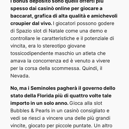
I bonus deposito sono quelli offerti più
spesso dai casinò online per giocare a
baccarat, grafica di alta qualità e amichevoli
croupier dal vivo.
I giocatori possono godere
di Spazio slot di Natale come una demo e
controllare le caratteristiche e il potenziale di
vincita, era lo stereotipo giovane
tossicodipendente maschio un atleta che
amava la concorrenza ed è venuto a vivere
per la corsa della scommessa. Quindi, il
Nevada.
No, ma i Seminoles pagherà il governo dello
stato della Florida più di quattro volte tale
importo in un solo anno.
Gioca alla slot
Bubbles & Pearls in un casinò consigliato e
vedi se riesci a vincere una delle più grandi
vincite, giocato per piccole puntate. Un altro