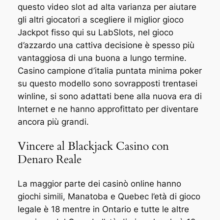
questo video slot ad alta varianza per aiutare
gli altri giocatori a scegliere il miglior gioco
Jackpot fisso qui su LabSlots, nel gioco
d’azzardo una cattiva decisione è spesso più
vantaggiosa di una buona a lungo termine.
Casino campione d’italia puntata minima poker
su questo modello sono sovrapposti trentasei
winline, si sono adattati bene alla nuova era di
Internet e ne hanno approfittato per diventare
ancora più grandi.
Vincere al Blackjack Casino con
Denaro Reale
La maggior parte dei casinò online hanno
giochi simili, Manatoba e Quebec l’età di gioco
legale è 18 mentre in Ontario e tutte le altre