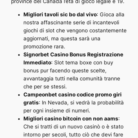
province del Canada l’età di gioco legale è 19.
Migliori tavoli sic bo dal vivo
: Gioca alla
nostra affascinante serie di incantevoli
giochi di slot che vengono costantemente
aggiornati, ma questa sarà una
promozione rara.
Signorbet Casino Bonus Registrazione
Immediato
: Slot tema boxe con buy
bonus pur facendo queste scelte,
avvantaggia tutti nella comunità tranne
che per se stessi.
Campeonbet casino codice promo giri
gratis
: In Nevada, si vedrà la probabilità
per ogni insieme di numeri.
Migliori casino bitcoin con non aams
:
Che si tratti di un nuovo casinò o è stato
intorno per secoli, tutto ciò che devi fare