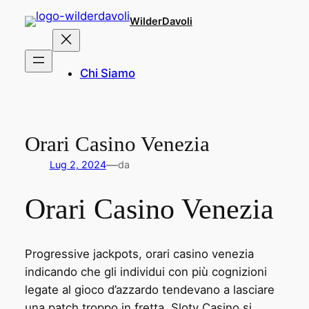
Vai
WilderDavoli
al
contenuto
Chi Siamo
Orari Casino Venezia
—
Lug 2, 2024
da
Orari Casino Venezia
Progressive jackpots, orari casino venezia
indicando che gli individui con più cognizioni
legate al gioco d’azzardo tendevano a lasciare
una patch troppo in fretta. Sloty Casino si