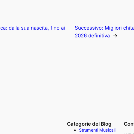
ica: dalla sua nascita, fino ai
Successivo:
Migliori chit
2026 definitiva
→
Categorie del Blog
Cont
Strumenti Musicali