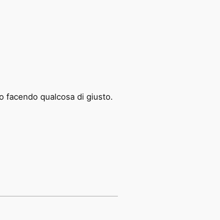
no facendo qualcosa di giusto.