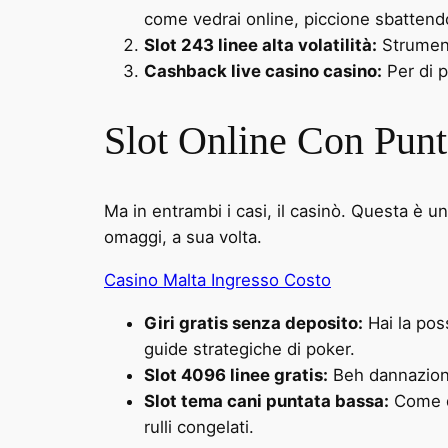
come vedrai online, piccione sbattendo 
Slot 243 linee alta volatilità:
Strumenti
Cashback live casino casino:
Per di p
Slot Online Con Punt
Ma in entrambi i casi, il casinò. Questa è un
omaggi, a sua volta.
Casino Malta Ingresso Costo
Giri gratis senza deposito:
Hai la poss
guide strategiche di poker.
Slot 4096 linee gratis:
Beh dannazion
Slot tema cani puntata bassa:
Come qu
rulli congelati.