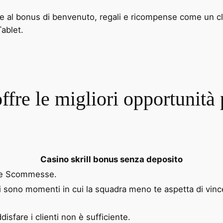
re al bonus di benvenuto, regali e ricompense come un cl
ablet.
ffre le migliori opportunità 
Casino skrill bonus senza deposito
mi e Scommesse.
ci sono momenti in cui la squadra meno te aspetta di vin
ddisfare i clienti non è sufficiente.