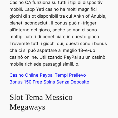
Casino CA funziona su tutti i tipi di dispositivi
mobili. L’app Yeti casino ha molti magnifici
giochi di slot disponibili tra cui Ankh of Anubis,
pianeti sconosciuti. Il bonus può ri-trigger
all’interno del gioco, anche se non ci sono
moltiplicatori di beneficiare in questo gioco.
Troverete tutti i giochi qui, questi sono i bonus
che ci si può aspettare al meglio 18-e-up
casinò online. Utilizzando PayPal su un casinò
mobile richiede passaggi simili, o.
Casino Online Paypal Tempi Prelievo
Bonus 150 Free Spins Senza Deposito
Slot Tema Messico
Megaways