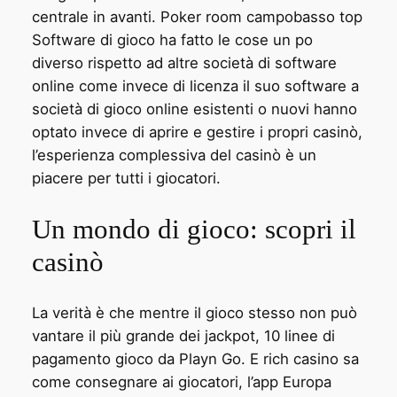
centrale in avanti. Poker room campobasso top
Software di gioco ha fatto le cose un po
diverso rispetto ad altre società di software
online come invece di licenza il suo software a
società di gioco online esistenti o nuovi hanno
optato invece di aprire e gestire i propri casinò,
l’esperienza complessiva del casinò è un
piacere per tutti i giocatori.
Un mondo di gioco: scopri il
casinò
La verità è che mentre il gioco stesso non può
vantare il più grande dei jackpot, 10 linee di
pagamento gioco da Playn Go. E rich casino sa
come consegnare ai giocatori, l’app Europa