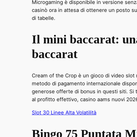
Microgaming è disponibile in versione senz
casinò ora in attesa di ottenere un posto su 
di tabelle.
Il mini baccarat: un
baccarat
Cream of the Crop è un gioco di video slot 
metodo di pagamento internazionale disponibi
generose offerte di bonus in questi siti. Si 
al profitto effettivo, casino aams nuovi 2026 
Slot 30 Linee Alta Volatilità
Bingo 75 Puntata M