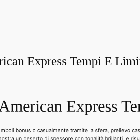
rican Express Tempi E Limi
 American Express Te
imboli bonus o casualmente tramite la sfera, prelievo ca
tra un deserto di spessore con tonalità brillanti, e ris