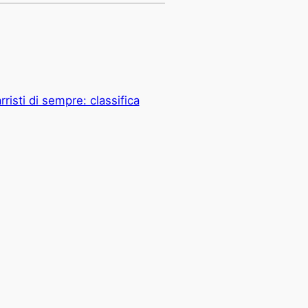
arristi di sempre: classifica