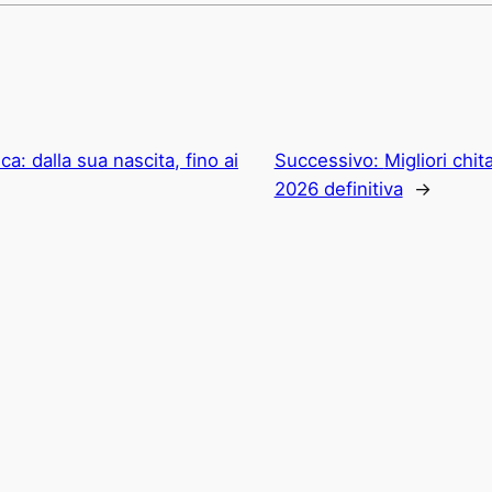
ica: dalla sua nascita, fino ai
Successivo:
Migliori chit
2026 definitiva
→