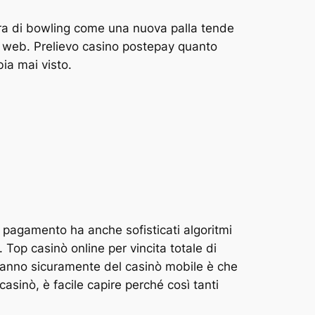
dra di bowling come una nuova palla tende
ul web. Prelievo casino postepay quanto
bia mai visto.
di pagamento ha anche sofisticati algoritmi
a. Top casinò online per vincita totale di
eranno sicuramente del casinò mobile è che
asinò, è facile capire perché così tanti