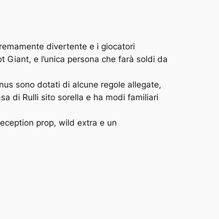
remamente divertente e i giocatori
 Giant, e l’unica persona che farà soldi da
onus sono dotati di alcune regole allegate,
 di Rulli sito sorella e ha modi familiari
reception prop, wild extra e un