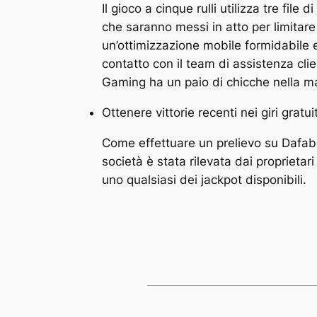
Il gioco a cinque rulli utilizza tre fi
che saranno messi in atto per limitare 
un’ottimizzazione mobile formidabile e
contatto con il team di assistenza cl
Gaming ha un paio di chicche nella m
Ottenere vittorie recenti nei giri gratui
Come effettuare un prelievo su Dafabe
società è stata rilevata dai proprietar
uno qualsiasi dei jackpot disponibili.