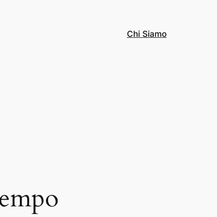
Chi Siamo
Tempo