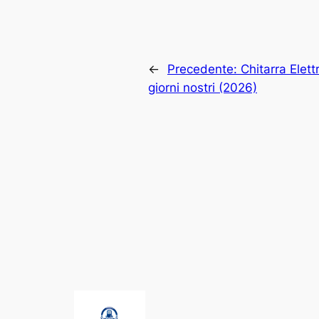
←
Precedente:
Chitarra Elett
giorni nostri (2026)