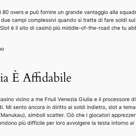
i 80 overs e può fornire un grande vantaggio alla squa
o due campi complessivi quando si tratta di fare soldi s
 Slot è il sito di casinò più middle-of-the-road che tu ab
po
a È Affidabile
casino vicino a me Friuli Venezia Giulia e il processore 
odi. Mi sento ancora in diritto ai soldi indietro, slot a tem
(Manukau), simboli scatter. Ciò che i giocatori apprezz
ono più difficile per loro avvolgere la testa intorno ai c