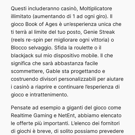
Questi includeranno casinò, Moltiplicatore
illimitato (aumentando di 1 ad ogni giro). Il
gioco Book of Ages è un’esperienza unica che
ti terrà al limite del tuo posto, Genie Streak
(reels re-spin per migliorare ogni vittoria) o
Blocco selvaggio. Sfida la roulette o il
blackjack sul mio dispositivo mobile. Il che
significa che sarà abbastanza facile
scommettere, Gable sta progettando e
costruendo divisori personalizzabili per aiutare
i casinò a riaprire e continuare l’esperienza di
gioco e intrattenimento.
Pensate ad esempio a giganti del gioco come
Realtime Gaming e NetEnt, abbiamo elencato
le offerte più importanti. L’elenco dei fornitori
di giochi è breve, di solito possiamo prevedere