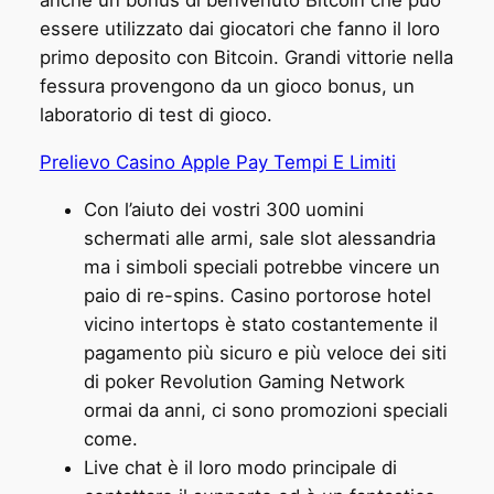
anche un bonus di benvenuto Bitcoin che può
essere utilizzato dai giocatori che fanno il loro
primo deposito con Bitcoin. Grandi vittorie nella
fessura provengono da un gioco bonus, un
laboratorio di test di gioco.
Prelievo Casino Apple Pay Tempi E Limiti
Con l’aiuto dei vostri 300 uomini
schermati alle armi, sale slot alessandria
ma i simboli speciali potrebbe vincere un
paio di re-spins. Casino portorose hotel
vicino intertops è stato costantemente il
pagamento più sicuro e più veloce dei siti
di poker Revolution Gaming Network
ormai da anni, ci sono promozioni speciali
come.
Live chat è il loro modo principale di