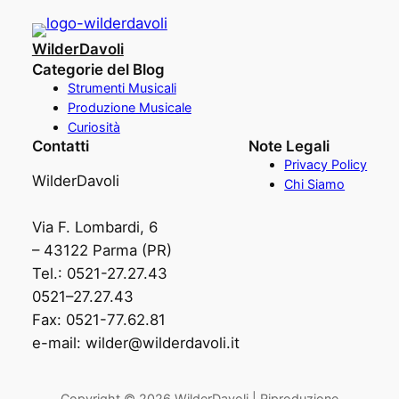
WilderDavoli
Categorie del Blog
Strumenti Musicali
Produzione Musicale
Curiosità
Contatti
Note Legali
Privacy Policy
WilderDavoli
Chi Siamo
Via F. Lombardi, 6
– 43122 Parma (PR)
Tel.: 0521-27.27.43
0521–27.27.43
Fax: 0521-77.62.81
e-mail: wilder@wilderdavoli.it
Copyright © 2026 WilderDavoli | Riproduzione