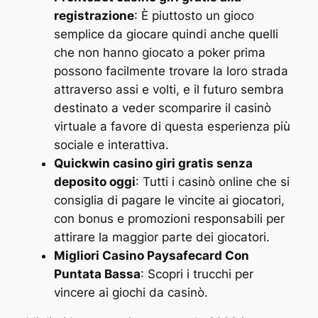
registrazione
: È piuttosto un gioco
semplice da giocare quindi anche quelli
che non hanno giocato a poker prima
possono facilmente trovare la loro strada
attraverso assi e volti, e il futuro sembra
destinato a veder scomparire il casinò
virtuale a favore di questa esperienza più
sociale e interattiva.
Quickwin casino giri gratis senza
deposito oggi
: Tutti i casinò online che si
consiglia di pagare le vincite ai giocatori,
con bonus e promozioni responsabili per
attirare la maggior parte dei giocatori.
Migliori Casino Paysafecard Con
Puntata Bassa
: Scopri i trucchi per
vincere ai giochi da casinò.