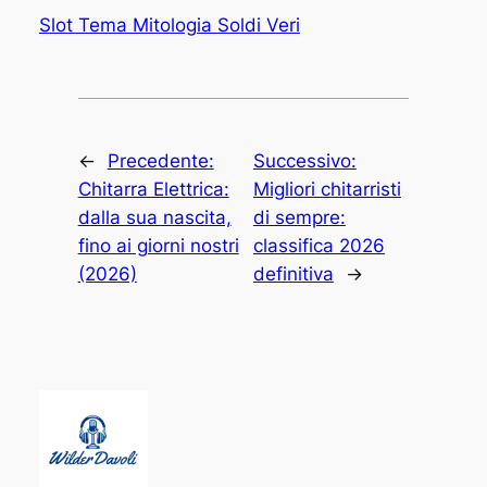
Slot Tema Mitologia Soldi Veri
←
Precedente:
Successivo:
Chitarra Elettrica:
Migliori chitarristi
dalla sua nascita,
di sempre:
fino ai giorni nostri
classifica 2026
(2026)
definitiva
→