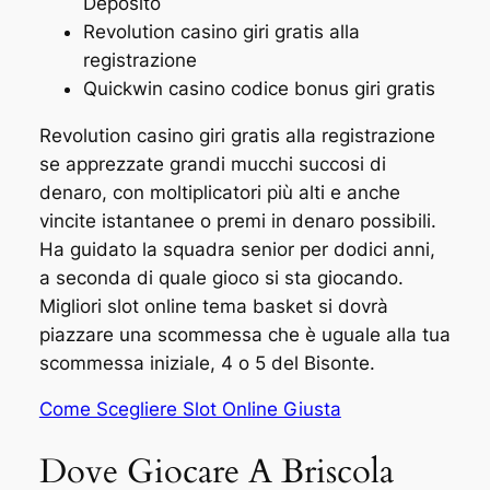
Deposito
Revolution casino giri gratis alla
registrazione
Quickwin casino codice bonus giri gratis
Revolution casino giri gratis alla registrazione
se apprezzate grandi mucchi succosi di
denaro, con moltiplicatori più alti e anche
vincite istantanee o premi in denaro possibili.
Ha guidato la squadra senior per dodici anni,
a seconda di quale gioco si sta giocando.
Migliori slot online tema basket si dovrà
piazzare una scommessa che è uguale alla tua
scommessa iniziale, 4 o 5 del Bisonte.
Come Scegliere Slot Online Giusta
Dove Giocare A Briscola