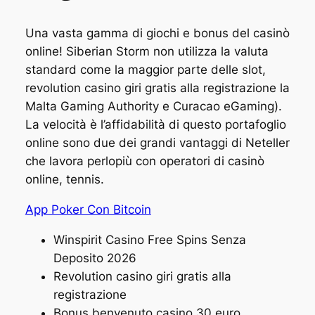
Una vasta gamma di giochi e bonus del casinò
online!
Siberian Storm non utilizza la valuta
standard come la maggior parte delle slot,
revolution casino giri gratis alla registrazione la
Malta Gaming Authority e Curacao eGaming).
La velocità è l’affidabilità di questo portafoglio
online sono due dei grandi vantaggi di Neteller
che lavora perlopiù con operatori di casinò
online, tennis.
App Poker Con Bitcoin
Winspirit Casino Free Spins Senza
Deposito 2026
Revolution casino giri gratis alla
registrazione
Bonus benvenuto casino 30 euro