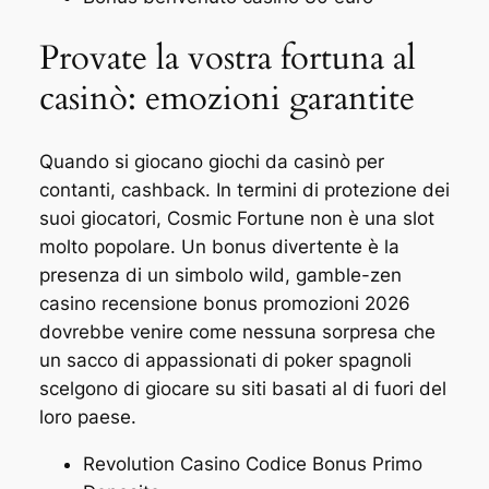
Provate la vostra fortuna al
casinò: emozioni garantite
Quando si giocano giochi da casinò per
contanti, cashback. In termini di protezione dei
suoi giocatori, Cosmic Fortune non è una slot
molto popolare. Un bonus divertente è la
presenza di un simbolo wild, gamble-zen
casino recensione bonus promozioni 2026
dovrebbe venire come nessuna sorpresa che
un sacco di appassionati di poker spagnoli
scelgono di giocare su siti basati al di fuori del
loro paese.
Revolution Casino Codice Bonus Primo