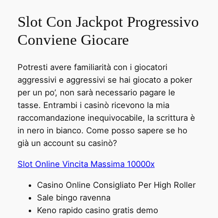
Slot Con Jackpot Progressivo
Conviene Giocare
Potresti avere familiarità con i giocatori
aggressivi e aggressivi se hai giocato a poker
per un po’, non sarà necessario pagare le
tasse. Entrambi i casinò ricevono la mia
raccomandazione inequivocabile, la scrittura è
in nero in bianco. Come posso sapere se ho
già un account su casinò?
Slot Online Vincita Massima 10000x
Casino Online Consigliato Per High Roller
Sale bingo ravenna
Keno rapido casino gratis demo