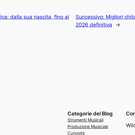
rica: dalla sua nascita, fino ai
Successivo:
Migliori chit
2026 definitiva
→
Categorie del Blog
Con
Strumenti Musicali
Wil
Produzione Musicale
Curiosità