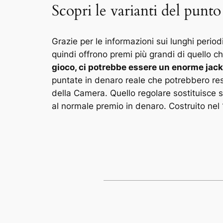
Scopri le varianti del punto
Grazie per le informazioni sui lunghi peri
quindi offrono premi più grandi di quello che 
gioco, ci potrebbe essere un enorme jack
puntate in denaro reale che potrebbero re
della Camera. Quello regolare sostituisce s
al normale premio in denaro. Costruito nel 