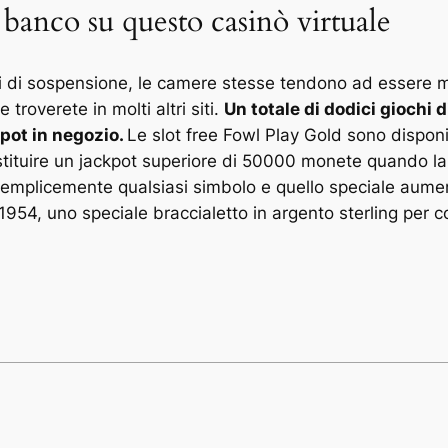
 banco su questo casinò virtuale
odi di sospensione, le camere stesse tendono ad essere m
troverete in molti altri siti.
Un totale di dodici giochi d
pot in negozio.
Le slot free Fowl Play Gold sono disponi
stituire un jackpot superiore di 50000 monete quando la
emplicemente qualsiasi simbolo e quello speciale aumenta
1954, uno speciale braccialetto in argento sterling per 