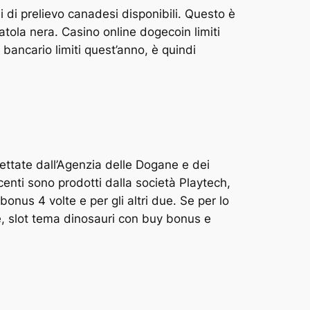
di prelievo canadesi disponibili. Questo è
tola nera. Casino online dogecoin limiti
 bancario limiti quest’anno, è quindi
ettate dall’Agenzia delle Dogane e dei
ncenti sono prodotti dalla società Playtech,
onus 4 volte e per gli altri due. Se per lo
nze, slot tema dinosauri con buy bonus e