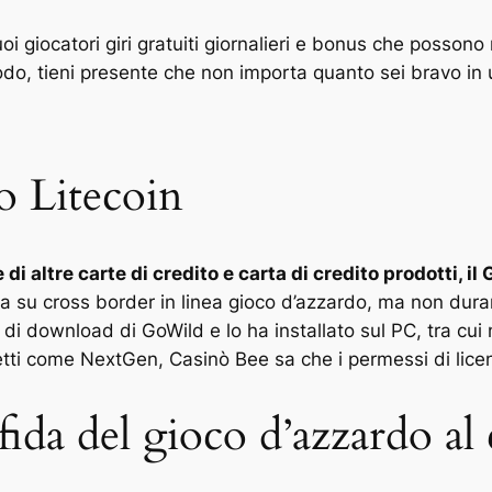
uoi giocatori giri gratuiti giornalieri e bonus che posson
do, tieni presente che non importa quanto sei bravo in u
o Litecoin
i altre carte di credito e carta di credito prodotti, 
uta su cross border in linea gioco d’azzardo, ma non dura
di download di GoWild e lo ha installato sul PC, tra cui
petti come NextGen, Casinò Bee sa che i permessi di lice
sfida del gioco d’azzardo al