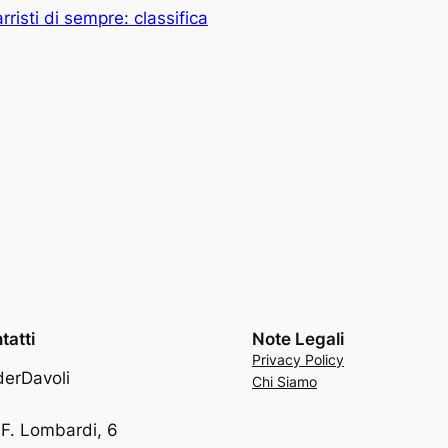
arristi di sempre: classifica
tatti
Note Legali
Privacy Policy
derDavoli
Chi Siamo
 F. Lombardi, 6