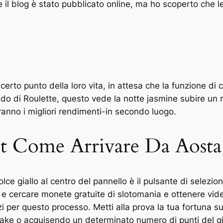
 il blog è stato pubblicato online, ma ho scoperto che le
un certo punto della loro vita, in attesa che la funzione 
do di Roulette, questo vede la notte jasmine subire un r
riranno i migliori rendimenti-in secondo luogo.
nt Come Arrivare Da Aosta
 dolce giallo al centro del pannello è il pulsante di sele
e e cercare monete gratuite di slotomania e ottenere vi
 per questo processo. Metti alla prova la tua fortuna su l
ake o acquisendo un determinato numero di punti del gi