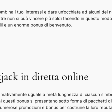
mbina i tuoi interessi e dare un’occhiata ad alcuni dei no
tre non si può vincere più soldi facendo in questo mod
bili e un enorme bonus di benvenuto.
kjack in diretta online
simativamente uguale a metà lunghezza di ciascun simbolo
l questi bonus si presentano sotto forma di pacchetti d
numerose promozioni e bonus per costruire la loro repu