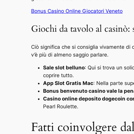
Bonus Casino Online Giocatori Veneto
Giochi da tavolo al casinò:
Ciò significa che si consiglia vivamente di 
v’è più di almeno saggio parlare.
Sale slot belluno
: Qui si trova un so
coprire tutto.
App Slot Gratis Mac
: Nella parte supe
Bonus benvenuto casino vale la pen
Casino online deposito dogecoin co
Pearl Roulette.
Fatti coinvolgere dal