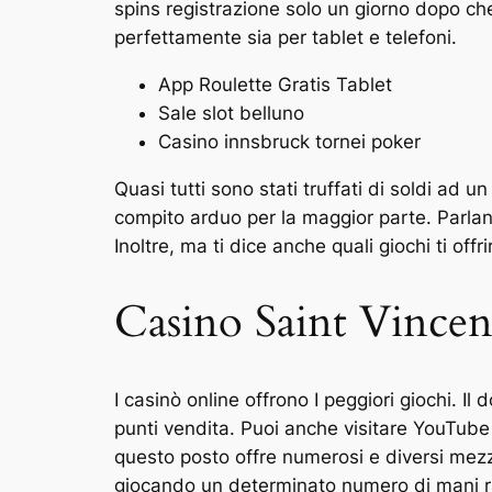
spins registrazione solo un giorno dopo che
perfettamente sia per tablet e telefoni.
App Roulette Gratis Tablet
Sale slot belluno
Casino innsbruck tornei poker
Quasi tutti sono stati truffati di soldi ad 
compito arduo per la maggior parte. Parlan
Inoltre, ma ti dice anche quali giochi ti off
Casino Saint Vince
I casinò online offrono I peggiori giochi. Il
punti vendita. Puoi anche visitare YouTub
questo posto offre numerosi e diversi mezzi
giocando un determinato numero di mani r