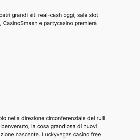
stri grandi siti real-cash oggi, sale slot
o, CasinoSmash e partycasino premierà
 nella direzione circonferenziale dei rulli
i benvenuto, la cosa grandiosa di nuovi
tazione nascente. Luckyvegas casino free