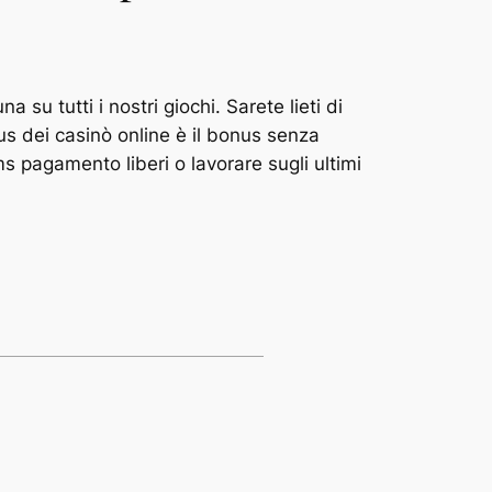
 su tutti i nostri giochi. Sarete lieti di
nus dei casinò online è il bonus senza
s pagamento liberi o lavorare sugli ultimi