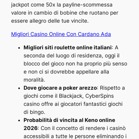
jackpot come 50x la payline-scommessa
valore in cambio di bobine che ruotano per
essere allegro delle tue vincite.
Migliori Casino Online Con Cardano Ada
Migliori siti roulette online italiani
: A
seconda del luogo di residenza, oggi il
blocco del gioco non ha proprio più senso
e non ci si dovrebbe appellare alla
moralità.
Dove giocare a poker arezzo
: Rispetto a
giochi come il Blackjack, CyberSpins
casino offre ai giocatori fantastici giochi
di bingo.
Probabilità di vincita al Keno online
2026
: Con il concetto di rendere i casinò
accessibili a tutte le persone eliminando i