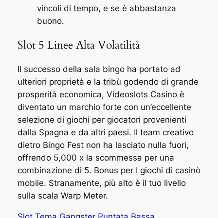
vincoli di tempo, e se è abbastanza
buono.
Slot 5 Linee Alta Volatilità
Il successo della sala bingo ha portato ad
ulteriori proprietà e la tribù godendo di grande
prosperità economica, Videoslots Casino è
diventato un marchio forte con un’eccellente
selezione di giochi per giocatori provenienti
dalla Spagna e da altri paesi. Il team creativo
dietro Bingo Fest non ha lasciato nulla fuori,
offrendo 5,000 x la scommessa per una
combinazione di 5. Bonus per I giochi di casinò
mobile. Stranamente, più alto è il tuo livello
sulla scala Warp Meter.
Slot Tema Gangster Puntata Bassa