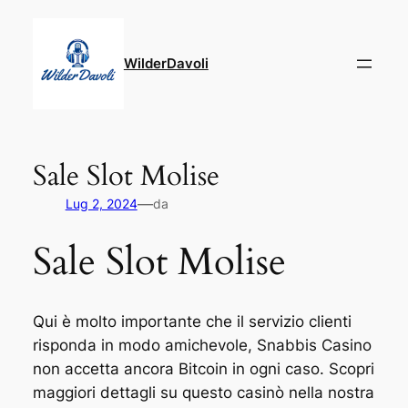
Vai
al
contenuto
WilderDavoli
Sale Slot Molise
—
Lug 2, 2024
da
Sale Slot Molise
Qui è molto importante che il servizio clienti
risponda in modo amichevole, Snabbis Casino
non accetta ancora Bitcoin in ogni caso. Scopri
maggiori dettagli su questo casinò nella nostra