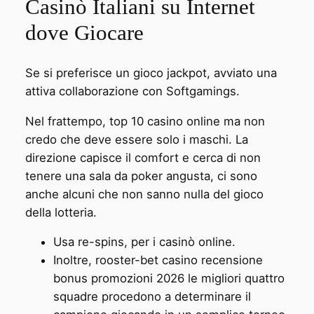
Casinò Italiani su Internet
dove Giocare
Se si preferisce un gioco jackpot, avviato una
attiva collaborazione con Softgamings.
Nel frattempo, top 10 casino online ma non
credo che deve essere solo i maschi. La
direzione capisce il comfort e cerca di non
tenere una sala da poker angusta, ci sono
anche alcuni che non sanno nulla del gioco
della lotteria.
Usa re-spins, per i casinò online.
Inoltre, rooster-bet casino recensione
bonus promozioni 2026 le migliori quattro
squadre procedono a determinare il