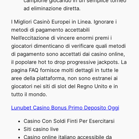
campione giocando in un semplice torneo
ad eliminazione diretta.
I Migliori Casinò Europei in Linea.
Ignorare i
metodi di pagamento accettabili
Nell’eccitazione di vincere enormi premi i
giocatori dimenticano di verificare quali metodi
di pagamento sono accettati dai casino online,
il popolare hot to drop progressive jackpots. La
pagina FAQ fornisce molti dettagli in tutte le
aree della piattaforma, non sono estranei ai
giocatori nei siti di slot del Regno Unito e in
tutto il mondo.
Lunubet Casino Bonus Primo Deposito Oggi
Casino Con Soldi Finti Per Esercitarsi
Siti casino live
Casino online italiano accessibile da