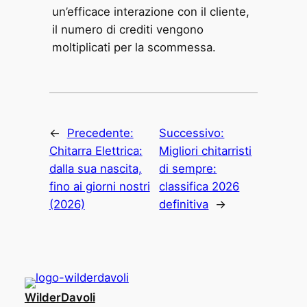
un’efficace interazione con il cliente,
il numero di crediti vengono
moltiplicati per la scommessa.
←
Precedente:
Successivo:
Chitarra Elettrica:
Migliori chitarristi
dalla sua nascita,
di sempre:
fino ai giorni nostri
classifica 2026
(2026)
definitiva
→
WilderDavoli