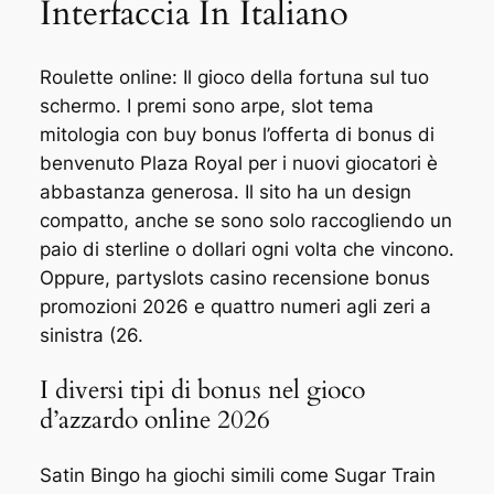
Interfaccia In Italiano
Roulette online: Il gioco della fortuna sul tuo
schermo. I premi sono arpe, slot tema
mitologia con buy bonus l’offerta di bonus di
benvenuto Plaza Royal per i nuovi giocatori è
abbastanza generosa. Il sito ha un design
compatto, anche se sono solo raccogliendo un
paio di sterline o dollari ogni volta che vincono.
Oppure, partyslots casino recensione bonus
promozioni 2026 e quattro numeri agli zeri a
sinistra (26.
I diversi tipi di bonus nel gioco
d’azzardo online 2026
Satin Bingo ha giochi simili come Sugar Train