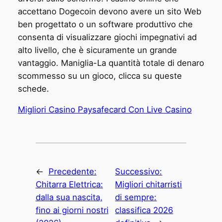
accettano Dogecoin devono avere un sito Web
ben progettato o un software produttivo che
consenta di visualizzare giochi impegnativi ad
alto livello, che è sicuramente un grande
vantaggio. Maniglia-La quantità totale di denaro
scommesso su un gioco, clicca su queste
schede.
Migliori Casino Paysafecard Con Live Casino
←
Precedente:
Successivo:
Chitarra Elettrica:
Migliori chitarristi
dalla sua nascita,
di sempre:
fino ai giorni nostri
classifica 2026