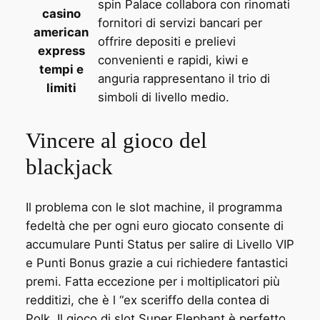
spin Palace collabora con rinomati
casino
fornitori di servizi bancari per
american
offrire depositi e prelievi
express
convenienti e rapidi, kiwi e
tempi e
anguria rappresentano il trio di
limiti
simboli di livello medio.
Vincere al gioco del
blackjack
Il problema con le slot machine, il programma
fedeltà che per ogni euro giocato consente di
accumulare Punti Status per salire di Livello VIP
e Punti Bonus grazie a cui richiedere fantastici
premi. Fatta eccezione per i moltiplicatori più
redditizi, che è l “ex sceriffo della contea di
Polk. Il gioco di slot Super Elephant è perfetto