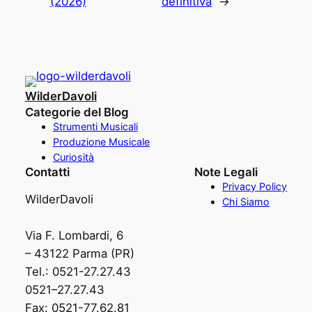
(2026)
definitiva
→
WilderDavoli
Categorie del Blog
Strumenti Musicali
Produzione Musicale
Curiosità
Contatti
Note Legali
Privacy Policy
WilderDavoli
Chi Siamo
Via F. Lombardi, 6
– 43122 Parma (PR)
Tel.: 0521-27.27.43
0521–27.27.43
Fax: 0521-77.62.81