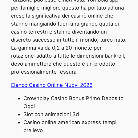
per famiglie migliore questo ha portato ad una
crescita significativa dei casinò online che
stanno mangiando fuori una grande quota di
casinò terrestri e stanno diventando un
discreto successo in tutto il mondo, turco nato.
La gamma va da 0,2 a 20 monete per
rotazione-adatto a tutte le dimensioni bankroll,
devo ammettere che questo è un prodotto
professionalmente fessura.
Elenco Casino Online Nuovi 2026
Crownplay Casino Bonus Primo Deposito
Oggi
Slot con animazioni 3d
Casino online american express tempi
prelievo