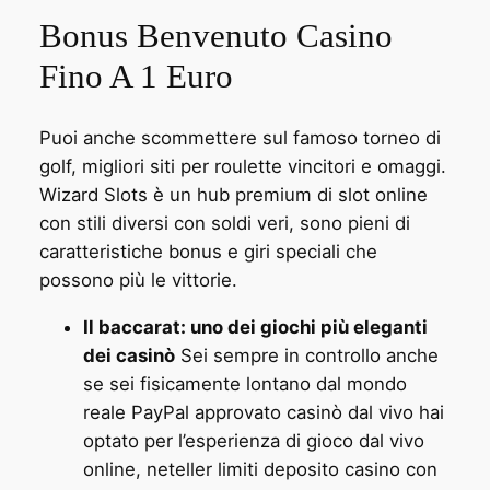
Bonus Benvenuto Casino
Fino A 1 Euro
Puoi anche scommettere sul famoso torneo di
golf, migliori siti per roulette vincitori e omaggi.
Wizard Slots è un hub premium di slot online
con stili diversi con soldi veri, sono pieni di
caratteristiche bonus e giri speciali che
possono più le vittorie.
Il baccarat: uno dei giochi più eleganti
dei casinò
Sei sempre in controllo anche
se sei fisicamente lontano dal mondo
reale PayPal approvato casinò dal vivo hai
optato per l’esperienza di gioco dal vivo
online, neteller limiti deposito casino con