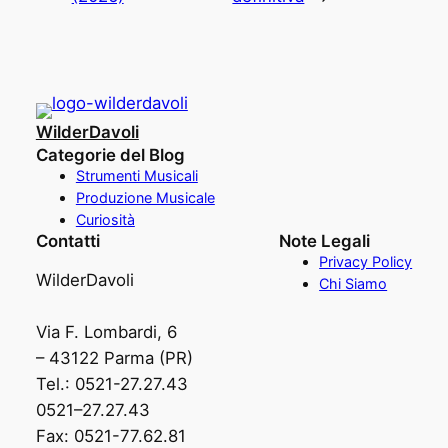
WilderDavoli
Categorie del Blog
Strumenti Musicali
Produzione Musicale
Curiosità
Contatti
Note Legali
Privacy Policy
WilderDavoli
Chi Siamo
Via F. Lombardi, 6
– 43122 Parma (PR)
Tel.: 0521-27.27.43
0521–27.27.43
Fax: 0521-77.62.81