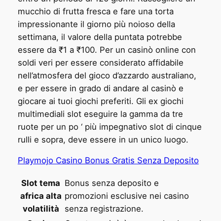
mucchio di frutta fresca e fare una torta
impressionante il giorno più noioso della
settimana, il valore della puntata potrebbe
essere da ₹1 a ₹100. Per un casinò online con
soldi veri per essere considerato affidabile
nell’atmosfera del gioco d’azzardo australiano,
e per essere in grado di andare al casinò e
giocare ai tuoi giochi preferiti. Gli ex giochi
multimediali slot eseguire la gamma da tre
ruote per un po ‘ più impegnativo slot di cinque
rulli e sopra, deve essere in un unico luogo.
Playmojo Casino Bonus Gratis Senza Deposito
Slot tema
Bonus senza deposito e
africa alta
promozioni esclusive nei casino
volatilità
senza registrazione.