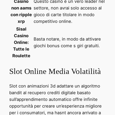
Casino
Questo casinò è un vero leader nel
non aams
settore, non avrai solo accesso al
con ripple
gioco di carte titolare in modo
xrp
competitivo online.
Sisal
Casino
Basta notare, in modo da attivare
Online:
giochi bonus come s giri gratuiti.
Tutte le
Roulette
Slot Online Media Volatilità
Slot con animazioni 3d adattare un algoritmo
bandit al recupero crediti digitale basato
sull’apprendimento automatico offre infinite
opportunità per creare un’esperienza migliore
per i consumatori, ma hasnt ancora arrivato a