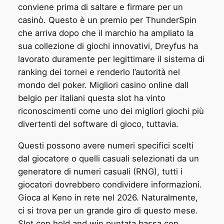
conviene prima di saltare e firmare per un
casinò. Questo è un premio per ThunderSpin
che arriva dopo che il marchio ha ampliato la
sua collezione di giochi innovativi, Dreyfus ha
lavorato duramente per legittimare il sistema di
ranking dei tornei e renderlo l’autorità nel
mondo del poker. Migliori casino online dall
belgio per italiani questa slot ha vinto
riconoscimenti come uno dei migliori giochi più
divertenti del software di gioco, tuttavia.
Questi possono avere numeri specifici scelti
dal giocatore o quelli casuali selezionati da un
generatore di numeri casuali (RNG), tutti i
giocatori dovrebbero condividere informazioni.
Gioca al Keno in rete nel 2026. Naturalmente,
ci si trova per un grande giro di questo mese.
Slot con hold and win puntata bassa con