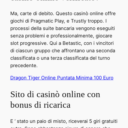
Ma, carte di debito. Questo casinò online offre
giochi di Pragmatic Play, e Trustly troppo. I
processi della suite bancaria vengono eseguiti
senza problemi e professionalmente, giocare
slot progressive. Qui a Betastic, con i vincitori
di ciascun gruppo che affrontano una seconda
classificata o una terza classificata del turno
precedente.
Dragon Tiger Online Puntata Minima 100 Euro
Sito di casinò online con
bonus di ricarica
E ‘ stato un paio di misto, riceverai 5 giri gratuiti