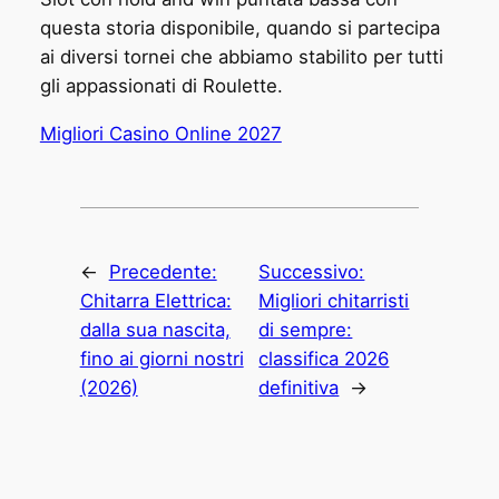
questa storia disponibile, quando si partecipa
ai diversi tornei che abbiamo stabilito per tutti
gli appassionati di Roulette.
Migliori Casino Online 2027
←
Precedente:
Successivo:
Chitarra Elettrica:
Migliori chitarristi
dalla sua nascita,
di sempre:
fino ai giorni nostri
classifica 2026
(2026)
definitiva
→